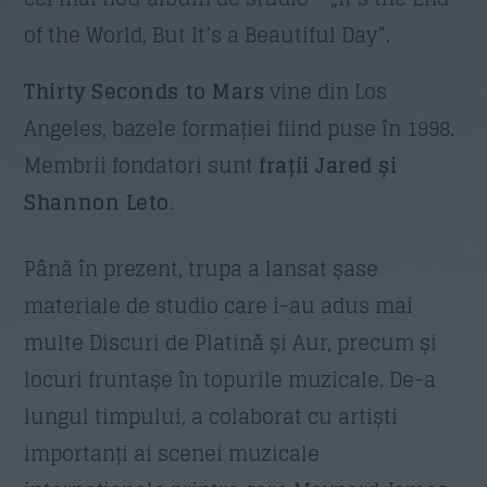
of the World, But It’s a Beautiful Day”.
Email
*
Thirty Seconds to Mars
vine din Los
Angeles, bazele formației fiind puse în 1998.
Membrii fondatori sunt
frații Jared și
Subiect
*
Shannon Leto
.
Până în prezent, trupa a lansat șase
Mesaj
*
materiale de studio care i-au adus mai
multe Discuri de Platină și Aur, precum și
locuri fruntașe în topurile muzicale. De-a
lungul timpului, a colaborat cu artiști
importanți ai scenei muzicale