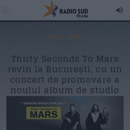
MUSIC
NEWS
Acum asculti
Thirty Seconds To Mars
Pearl Jam - Jeremy
Search in the website:
Distribuie pagina pe:
revin la București, cu un
concert de promovare a
AZI PE RADIO SUD
noului album de studio
Twitter
Matinal (News & Coffee)
Facebook
07:00
11:00
Happy Hours
Whatsapp