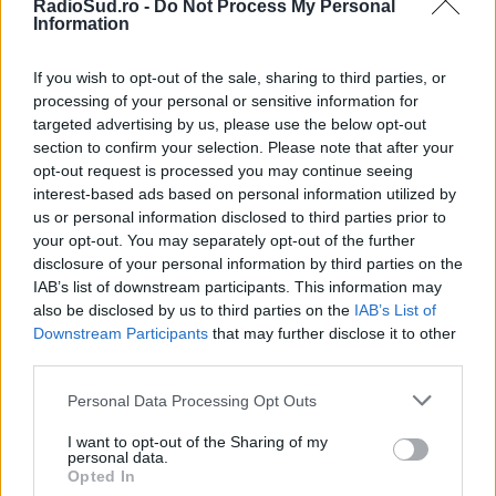
RadioSud.ro -
Do Not Process My Personal
Information
Tagged as
If you wish to opt-out of the sale, sharing to third parties, or
processing of your personal or sensitive information for
BUCURESTI
BUT IT'S A BEAUTIFUL DAY
targeted advertising by us, please use the below opt-out
CONCERTE
IT'S THE END OF THE WORLD
section to confirm your selection. Please note that after your
MUZICA
NOU ABUM
OCTOMBRIE
opt-out request is processed you may continue seeing
interest-based ads based on personal information utilized by
THIRTY SECONDS TO MARS
us or personal information disclosed to third parties prior to
your opt-out. You may separately opt-out of the further
disclosure of your personal information by third parties on the
IAB’s list of downstream participants. This information may
also be disclosed by us to third parties on the
IAB’s List of
Downstream Participants
that may further disclose it to other
third parties.
Please note that this website/app uses one or more Google
Personal Data Processing Opt Outs
services and may gather and store information including but
Comentarii
not limited to your visit or usage behaviour. You may click to
I want to opt-out of the Sharing of my
personal data.
grant or deny consent to Google and its third-party tags to
Opted In
use your data for below specified purposes in below Google