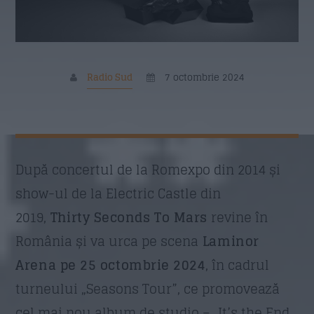
11:00
15:00
Siesta Radio Sud
15:00
19:00
Radio Sud
7 octombrie 2024
Mituri din sanatate
19:10
20:00
Povestea Serii
După concertul de la Romexpo din 2014 și
20:00
21:00
show-ul de la Electric Castle din
2019,
Thirty Seconds To Mars
revine în
Formular Contact
România și va urca pe scena
Laminor
Arena pe 25 octombrie 2024
, în cadrul
Nume
*
turneului „Seasons Tour”, ce promovează
cel mai nou album de studio – „It’s the End