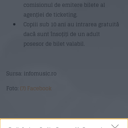
comisionul de emitere bilete al
agenției de ticketing.
Copiii sub 10 ani au intrarea gratuită
dacă sunt însoțiți de un adult
posesor de bilet valabil.
Sursa: infomusic.ro
Foto:
(7) Facebook