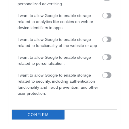
personalized advertising.
I want to allow Google to enable storage
related to analytics like cookies on web or
device identifiers in apps.
Salveaza-mi numele, email-ul si adresa web pentru
I want to allow Google to enable storage
comentarii viitoare.
related to functionality of the website or app.
I want to allow Google to enable storage
related to personalization.
I want to allow Google to enable storage
related to security, including authentication
functionality and fraud prevention, and other
user protection.
CONFIRM
Articole relatate