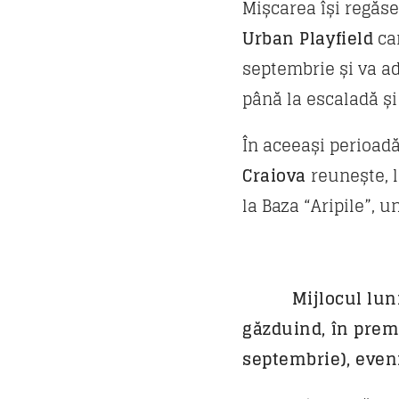
Mișcarea își regăse
Urban Playfield
car
septembrie și va adu
până la escaladă ș
În aceeași perioadă
Craiova
reunește, l
la Baza “Aripile”, u
Mijlocul lunii s
găzduind, în prem
septembrie), even