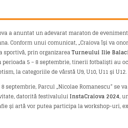
ova a anuntat un adevarat maraton de evenimente
na. Conform unui comunicat, „Craiova își va onor
 sportivă, prin organizarea
Turneului Ilie Balac
n perioada 5 – 8 septembrie, tinerii fotbaliști au 
tism, la categoriile de vârstă U9, U10, U11 și U12.
 și 8 septembrie, Parcul „Nicolae Romanescu” se va
itate, datorită festivalului
InstaCraiova 2024
, u
afie și artă vor putea participa la workshop-uri, 