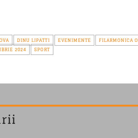
OVA
DINU LIPATTI
EVENIMENTE
FILARMONICA O
BRIE 2024
SPORT
rii