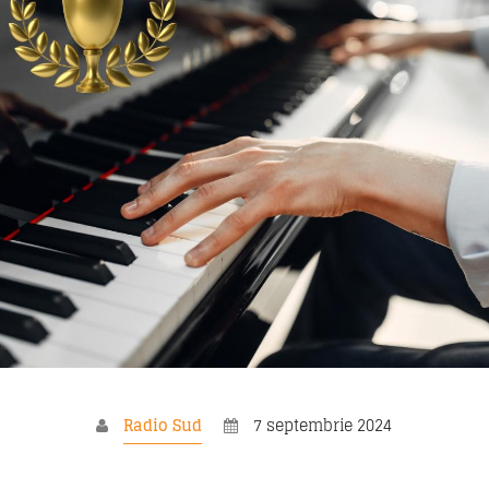
Mituri din sanatate
19:10
20:00
Me
Povestea Serii
20:00
21:00
T
Radio Sud
7 septembrie 2024