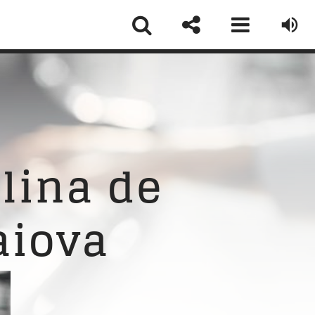
ormular Contact
ume
*
lina de
aiova
ail
*
biect
*