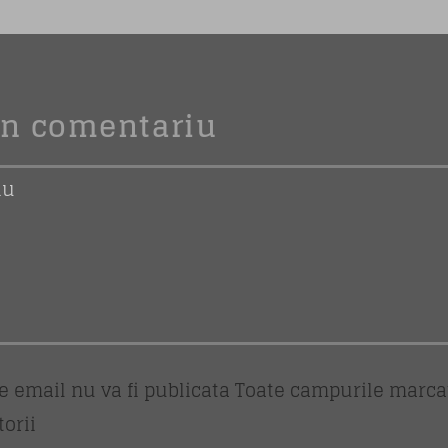
un comentariu
e email nu va fi publicata Toate campurile marca
torii