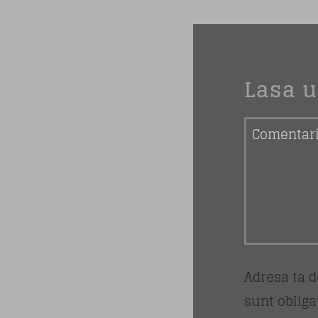
Lasa 
Adresa ta d
sunt obliga