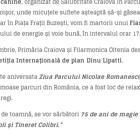
i canine
, organizat de Salubritate Craiova în Parc
șor, unde micuțele suflete așteaptă să-și găseas
ar în Piața Frații Buzești, vom fi martorii unui
Fla
lui de energie și voie bună, în intervalul orar 17.
embrie, Primăria Craiova și Filarmonica Oltenia de
tiția Internațională de pian Dinu Lipatti
.
este aniversata
Ziua Parcului Nicolae Romanesc
moase parcuri din România, ce a fost loc de relaxa
regi.
ă de toamnă, se vor sărbători
75 de ani de magie
i și Tineret Colibri.”