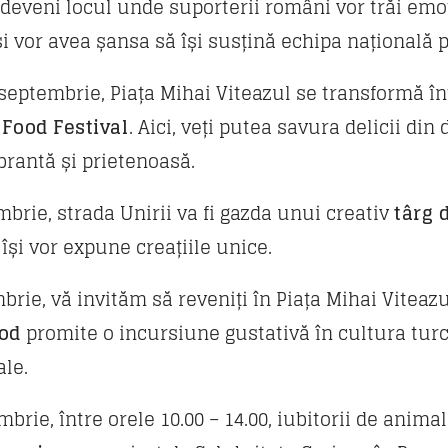
 deveni locul unde suporterii români vor trăi emoț
 și vor avea șansa să își susțină echipa națională 
 septembrie, Piața Mihai Viteazul se transformă î
 Food Festival
. Aici, veți putea savura delicii din 
brantă și prietenoasă.
mbrie, strada Unirii va fi gazda unui creativ
târg
și vor expune creațiile unice.
brie, vă invităm să reveniți în Piața Mihai Viteazu
ood
promite o incursiune gustativă în cultura tur
ale.
rie, între orele 10.00 – 14.00, iubitorii de animal