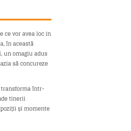
 ce vor avea loc in
a, în această
i
, un omagiu adus
ocazia să concureze
 transforma într-
nde tinerii
expoziții și momente