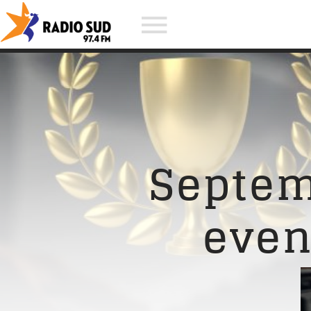
Acum asculti
Arctic Monkeys - Snap Out Of It
Septem
even