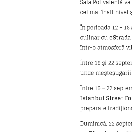
Sala Polivalentă va
cel mai înalt nivel
În perioada 12 – 15
culinar cu
eStrada
într-o atmosferă vi
Între 18 și 22 septe
unde meșteșugarii î
Între 19 – 22 septem
Istanbul Street F
preparate tradițion
Duminică, 22 septemb