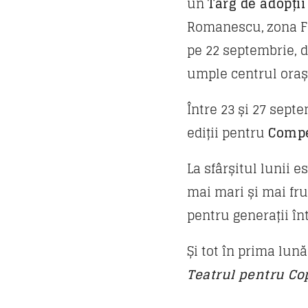
un
Târg de adopți
Romanescu, zona Foi
pe 22 septembrie, d
umple centrul orașu
Între 23 și 27 sept
ediții pentru
Compe
La sfârșitul lunii 
mai mari și mai fru
pentru generații înt
Și tot în prima lun
Teatrul pentru Copi