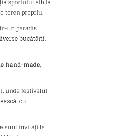
ia sportului alb la
pe teren propriu.
ntr-un paradis
diverse bucătării,
 de hand-made
,
l, unde festivalul
cească, cu
e sunt invitați la