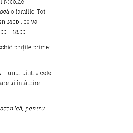
ul Nicolae
că o familie. Tot
sh Mob
, ce va
00 – 18.00.
schid porțile primei
u
– unul dintre cele
re și întâlnire
 scenică, pentru