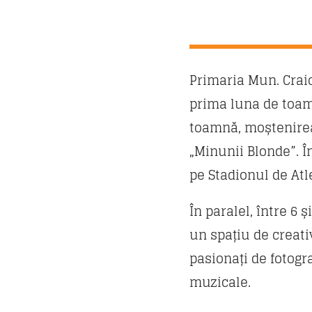
Primaria Mun. Crai
prima luna de toam
toamnă, moștenirea
„Minunii Blonde”. Î
pe Stadionul de Atle
În paralel, între 6
un spațiu de creativ
pasionați de fotogr
muzicale.