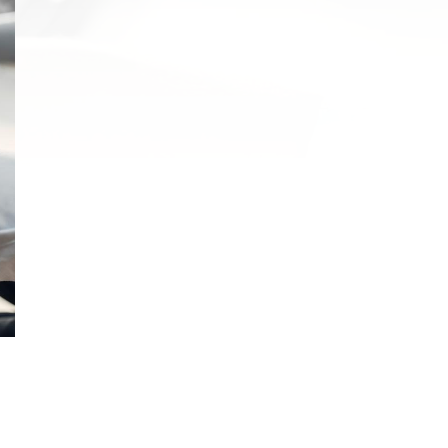
saj
*
rimite