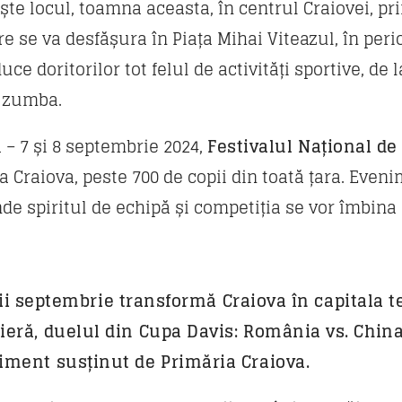
ște locul, toamna aceasta, în centrul Craiovei, p
e se va desfășura în Piața Mihai Viteazul, în peri
ce doritorilor tot felul de activități sportive, de la
i zumba.
 – 7 și 8 septembrie 2024,
Festivalul Național d
a Craiova, peste 700 de copii din toată țara. Even
nde spiritul de echipă și competiția se vor îmbina 
eptembrie transformă Craiova în capitala te
ieră, duelul din Cupa Davis: România vs. Chin
iment susținut de Primăria Craiova.