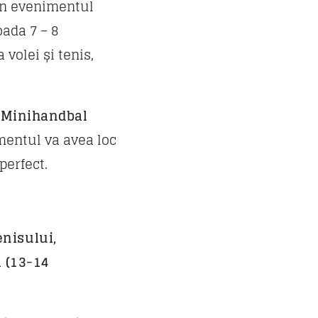
rin evenimentul
oada 7 – 8
 volei și tenis,
e Minihandbal
imentul va avea loc
perfect.
nisului,
a (13-14