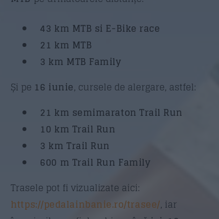
43 km MTB si E-Bike race
21 km MTB
3 km MTB Family
Și pe
16 iunie
, cursele de alergare, astfel:
21 km semimaraton Trail Run
10 km Trail Run
3 km Trail Run
600 m Trail Run Family
Trasele pot fi vizualizate aici:
https://pedalainbanie.ro/trasee/
, iar