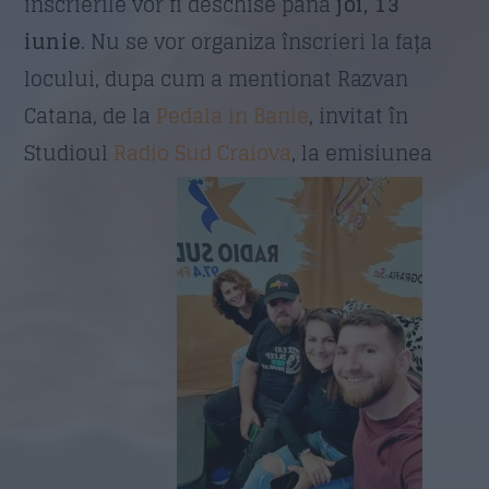
înscrierile vor fi deschise până
joi, 13
iunie
. Nu se vor organiza înscrieri la fața
locului, dupa cum a mentionat Razvan
Catana, de la
Pedala in Banie
, invitat în
Studioul
Radio Sud Craiova
, la emisiunea