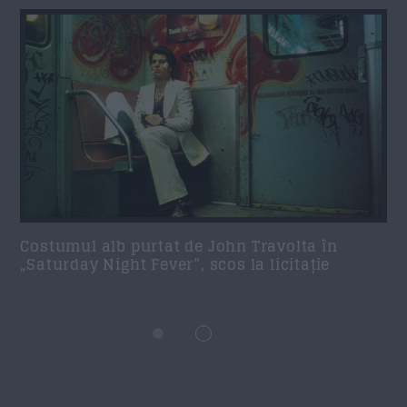
Costumul alb purtat de John Travolta în
„Saturday Night Fever”, scos la licitație