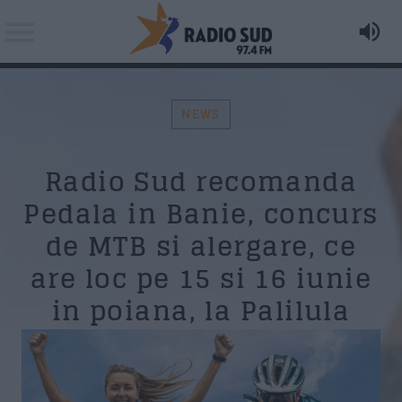
NEWS
Acum asculti
Radio Sud recomanda
The Milk - Chip The Kids
Search in the website:
Distribuie pagina pe:
Pedala in Banie, concurs
de MTB si alergare, ce
AZI PE RADIO SUD
are loc pe 15 si 16 iunie
Twitter
in poiana, la Palilula
Facebook
Formular Contact
Whatsapp