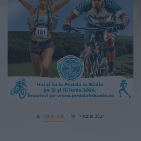
Nume
*
Email
*
Subiect
*
Mesaj
*
Radio Sud
7 iunie 2024