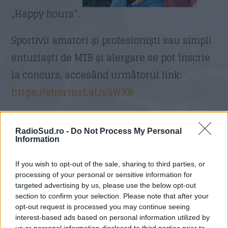
„Happy hours”.
Sportivii amatori și profesioniști sau simpli
entuziaști de MTB și alergare se pot înscrie
la concurs, accesând următorul link:
https://shorturl.at/sSWX8
Organizatorii au pregătit activități dedicate,
RadioSud.ro -
Do Not Process My Personal
muzică și multă distracție. Vizitatorii își vor
Information
putea crea amintiri noi de la această nouă
If you wish to opt-out of the sale, sharing to third parties, or
ediție Pedală în Bănie și se vor bucura de
processing of your personal or sensitive information for
zone de relaxare și lounge.
targeted advertising by us, please use the below opt-out
section to confirm your selection. Please note that after your
opt-out request is processed you may continue seeing
Mai multe detalii despre curse, înscrieri,
interest-based ads based on personal information utilized by