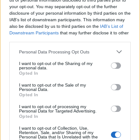
precum și regulamentul competiției, pot fi
us or personal information disclosed to third parties prior to
your opt-out. You may separately opt-out of the further
accesate pe website-ul
disclosure of your personal information by third parties on the
IAB’s list of downstream participants. This information may
www.pedalainbanie.ro
sau prin
also be disclosed by us to third parties on the
IAB’s List of
intermediul paginilor de
Facebook
și
Downstream Participants
that may further disclose it to other
third parties.
Instagram
ale evenimentului, recomandat
Please note that this website/app uses one or more Google
Personal Data Processing Opt Outs
de Radio Sud Craiova si Gazeta de Sud, in
services and may gather and store information including but
calitate de parteneri media.
not limited to your visit or usage behaviour. You may click to
I want to opt-out of the Sharing of my
personal data.
grant or deny consent to Google and its third-party tags to
Opted In
use your data for below specified purposes in below Google
consent section.
I want to opt-out of the Sale of my
Personal Data.
Opted In
I want to opt-out of processing my
Personal Data for Targeted Advertising.
Opted In
I want to opt-out of Collection, Use,
Retention, Sale, and/or Sharing of my
Personal Data that Is Unrelated with the