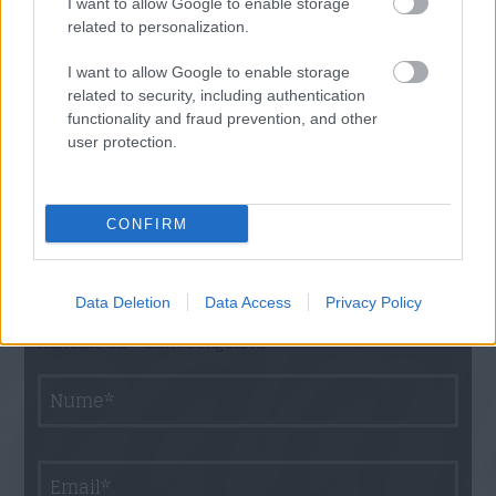
I want to allow Google to enable storage
related to personalization.
Lasa un comentariu
I want to allow Google to enable storage
related to security, including authentication
functionality and fraud prevention, and other
user protection.
CONFIRM
Data Deletion
Data Access
Privacy Policy
Adresa ta de email nu va fi publicata Toate campurile
marcate cu * sunt obligatorii