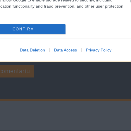
cation functionality and fraud prevention, and other user protection.
CONFIRM
Data Deletion
Data Access
Privacy Policy
numele, email-ul si adresa web pentru comentarii viitoare.