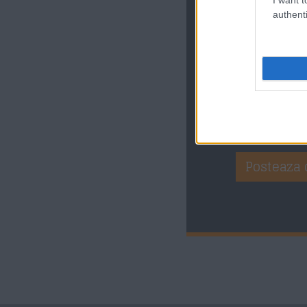
authenti
Salveaza-mi 