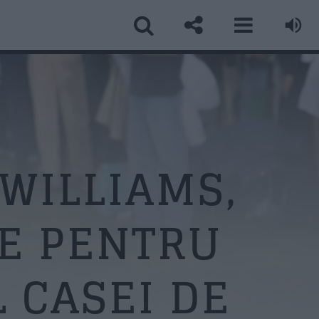
ormular Contact
ume
*
WILLIAMS,
IE PENTRU
ail
*
 CASEI DE
biect
*