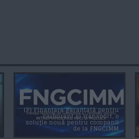
(P) Finanțare garantată pentru
carburant și transport, o
soluție nouă pentru companii
de la FNGCIMM