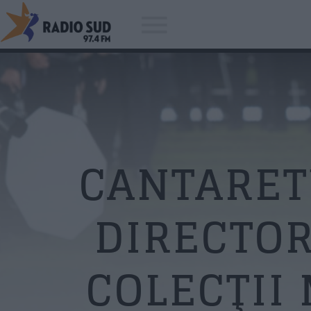
Acum asculti
S?uie Paparude - Omul de Ghea
CANTARET
a?
DIRECTOR
COLECŢII