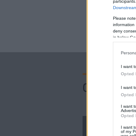
participants
Downstream 
Please note
information 
deny consent
in below Go
Persona
I want t
Opted 
Comenta
I want t
Opted 
I want 
Advertis
Opted 
I want t
of my P
was col