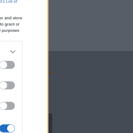
B’s List of
er and store
to grant or
ed purposes