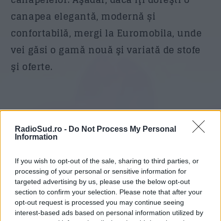
canapea elegantă, modernă și
confortabilă, mergi la Euromobila, unde
vei găsi o gamă nouă şi variată de stofe
şi oferte.
Tagged as
RadioSud.ro -
Do Not Process My Personal
Information
CANAPEA
CONCURS
EUROMOBILA
If you wish to opt-out of the sale, sharing to third parties, or
MOBILIER
PREMII
RADIO SUD
TOMBOLA
processing of your personal or sensitive information for
targeted advertising by us, please use the below opt-out
section to confirm your selection. Please note that after your
opt-out request is processed you may continue seeing
interest-based ads based on personal information utilized by