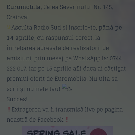
Euromobila,
Calea Severinului Nr. 145,
Craiova!
Subiect
*
Asculta Radio Sud și inscrie-te
, până pe
14 aprilie,
cu răspunsul corect, la
întrebarea adresată de realizatorii de
emisiuni, prin mesaj pe WhatsApp la: 0744
Mesaj
*
222 017, iar pe 15 aprilie afli daca ai câștigat
premiul oferit de Euromobila. Nu uita sa
scrii și numele tau!
Succes!
Extragerea va fi transmisă live pe pagina
Trimite
noastră de Facebook.