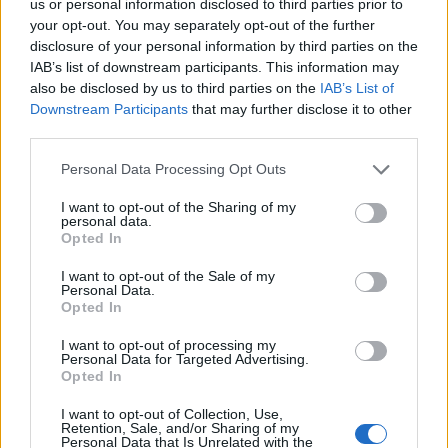
us or personal information disclosed to third parties prior to
your opt-out. You may separately opt-out of the further
disclosure of your personal information by third parties on the
IAB’s list of downstream participants. This information may
Comentarii
also be disclosed by us to third parties on the
IAB’s List of
Downstream Participants
that may further disclose it to other
third parties.
Please note that this website/app uses one or more Google
Personal Data Processing Opt Outs
services and may gather and store information including but
Lasa un comentariu
not limited to your visit or usage behaviour. You may click to
I want to opt-out of the Sharing of my
personal data.
grant or deny consent to Google and its third-party tags to
Opted In
use your data for below specified purposes in below Google
consent section.
I want to opt-out of the Sale of my
Personal Data.
Opted In
I want to opt-out of processing my
Personal Data for Targeted Advertising.
Opted In
I want to opt-out of Collection, Use,
Adresa ta de email nu va fi publicata Toate campurile
Retention, Sale, and/or Sharing of my
Personal Data that Is Unrelated with the