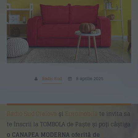
19:10
20:00
Povestea Serii
20:00
21:00
Personalitati din Stiinta si Tehnica
21:00
22:00
Formular Contact
Radio Sud
8 aprilie 2025
Nume
*
Radio Sud Craiova
și
Euromobila
te invita sa
te înscrii la TOMBOLA de Paște și poți câștiga
Email
*
o CANAPEA MODERNA oferită de