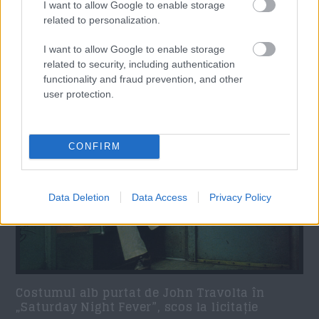
I want to allow Google to enable storage
related to personalization.
I want to allow Google to enable storage
related to security, including authentication
Articole relatate
functionality and fraud prevention, and other
user protection.
CONFIRM
Data Deletion
Data Access
Privacy Policy
Costumul alb purtat de John Travolta în
„Saturday Night Fever”, scos la licitație