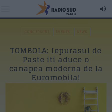
CONCURSURI
EVENTS
NEWS
Acum asculti
TOMBOLA: Iepurasul de
Via Daca - Paparuda
Search in the website:
Distribuie pagina pe:
Paste iti aduce o
canapea moderna de la
AZI PE RADIO SUD
Euromobila!
Twitter
Siesta Radio Sud
Facebook
15:00
19:00
Mituri din sanatate
Whatsapp