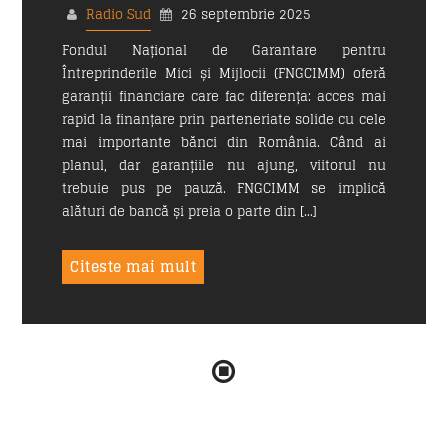
Radio Sud
26 septembrie 2025
Fondul Național de Garantare pentru
Întreprinderile Mici și Mijlocii (FNGCIMM) oferă
Email
*
garanții financiare care fac diferența: acces mai
rapid la finanțare prin parteneriate solide cu cele
mai importante bănci din România. Când ai
planul, dar garanțiile nu ajung, viitorul nu
Subiect
*
trebuie pus pe pauză. FNGCIMM se implică
alături de bancă și preia o parte din […]
Citeste mai mult
Mesaj
*