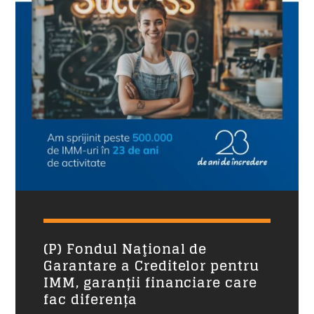
Happy Hours
11:00
15:00
Siesta Radio Sud
15:00
19:00
Mituri din sanatate
19:10
20:00
Povestea Serii
20:00
21:00
(P) Fondul Naţional de
Formular Contact
Garantare a Creditelor pentru
IMM, garanții financiare care
Nume
*
fac diferența