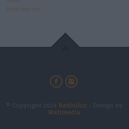
Contact
Echipa Radio Sud
© Copyright 2024
RadioSud
- Design by
Wattmedia