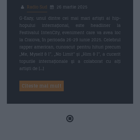
Radio Sud
26 martie 2025
G-Eazy, unul dintre cei mai mari artiști ai hip-
hopului internațional, este headliner la
Festivalul IntenCity, eveniment care va avea loc
la Craiova, în perioada 26-29 iunie 2025. Celebrul
rapper american, cunoscut pentru hituri precum
„Me, Myself & I”, „No Limit” și „Him & I”, a cucerit
topurile internaționale și a colaborat cu alți
artiști de […]
Citeste mai mult