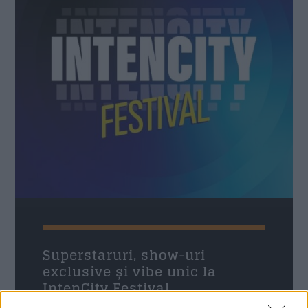
Superstaruri, show-uri
exclusive și vibe unic la
IntenCity Festival