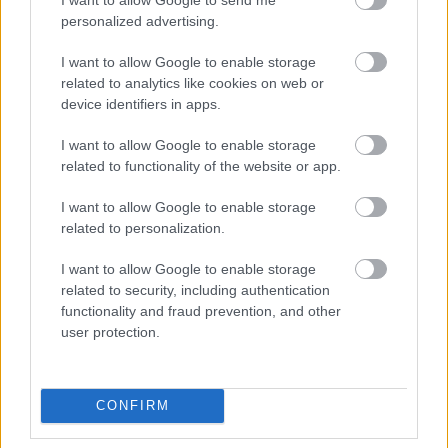
Craiova
personalized advertising.
Radio Sud
28 aprilie 2025
I want to allow Google to enable storage
Una dintre cele mai puternice voci ale muzicii
related to analytics like cookies on web or
pop internaționale, Bebe Rexha va urca pe scena
device identifiers in apps.
principală a Festivalului IntenCity, eveniment
care se va desfășura la Craiova, în perioada 26-
I want to allow Google to enable storage
29 iunie 2025. Cu o carieră care include
related to functionality of the website or app.
nominalizări la Grammy și sute de milioane de
I want to allow Google to enable storage
stream-uri, Bebe Rexha aduce la Festivalul
related to personalization.
IntenCity un show complex, […]
I want to allow Google to enable storage
Citeste mai mult
related to security, including authentication
functionality and fraud prevention, and other
user protection.
26 MARTIE 2025
CONFIRM