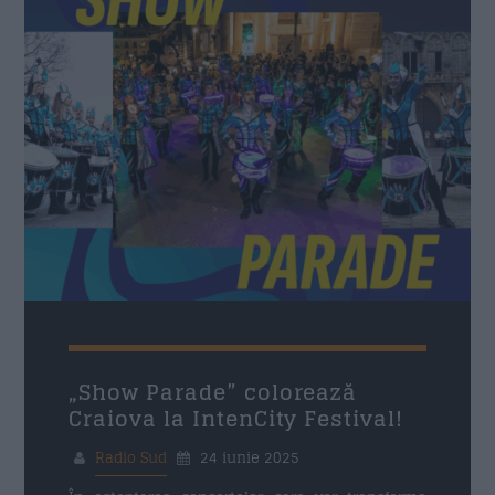
11:00
15:00
Siesta Radio Sud
15:00
19:00
Mituri din sanatate
19:10
20:00
Povestea Serii
20:00
21:00
Formular Contact
„Show Parade” colorează
Craiova la IntenCity Festival!
Nume
*
Radio Sud
24 iunie 2025