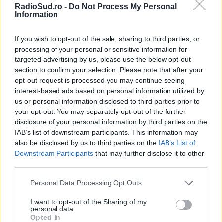
Radio Sud
3 iunie 2025
RadioSud.ro -
Do Not Process My Personal
Information
Craiova se pregătește să pulseze pe ritmuri
intense la cea de-a patra ediție a Festivalului
If you wish to opt-out of the sale, sharing to third parties, or
IntenCity, care va avea loc în perioada 26-29
processing of your personal or sensitive information for
iunie 2025. Cu o producție vizuală
targeted advertising by us, please use the below opt-out
impresionantă, scenotehnică de ultimă
section to confirm your selection. Please note that after your
generație și un lineup care aduce împreună
opt-out request is processed you may continue seeing
nume mari ale industriei muzicale
interest-based ads based on personal information utilized by
internaționale, ediția din acest an se anunță
us or personal information disclosed to third parties prior to
explozivă. Pe mainstage-ul […]
your opt-out. You may separately opt-out of the further
disclosure of your personal information by third parties on the
IAB’s list of downstream participants. This information may
Citeste mai mult
also be disclosed by us to third parties on the
IAB’s List of
Downstream Participants
that may further disclose it to other
third parties.
Please note that this website/app uses one or more Google
Personal Data Processing Opt Outs
28 APRILIE 2025
services and may gather and store information including but
not limited to your visit or usage behaviour. You may click to
I want to opt-out of the Sharing of my
personal data.
grant or deny consent to Google and its third-party tags to
Opted In