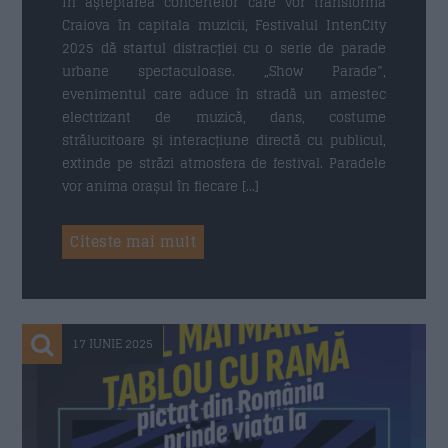
În așteptarea concertelor care vor transforma
Craiova în capitala muzicii, Festivalul IntenCity
2025 dă startul distracției cu o serie de parade
Email
*
urbane spectaculoase. „Show Parade”,
evenimentul care aduce în stradă un amestec
electrizant de muzică, dans, costume
strălucitoare și interacțiune directă cu publicul,
extinde pe străzi atmosfera de festival. Paradele
Subiect
*
vor anima orașul în fiecare […]
Citeste mai mult
Mesaj
*
17 IUNIE 2025