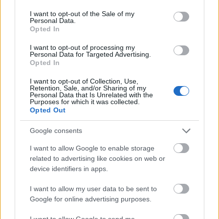
use your data for below specified purposes in below Google
consent section.
I want to opt-out of the Sale of my
Personal Data.
Opted In
I want to opt-out of processing my
Personal Data for Targeted Advertising.
Opted In
I want to opt-out of Collection, Use,
Retention, Sale, and/or Sharing of my
Personal Data that Is Unrelated with the
Purposes for which it was collected.
Opted Out
Google consents
I want to allow Google to enable storage
related to advertising like cookies on web or
device identifiers in apps.
I want to allow my user data to be sent to
Bebe Rexha, headliner la
Google for online advertising purposes.
Festivalul IntenCity de la
I want to allow Google to send me