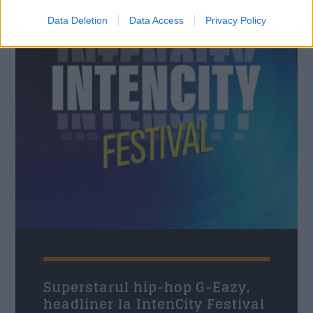
Data Deletion
Data Access
Privacy Policy
Superstarul hip-hop G-Eazy,
headliner la IntenCity Festival