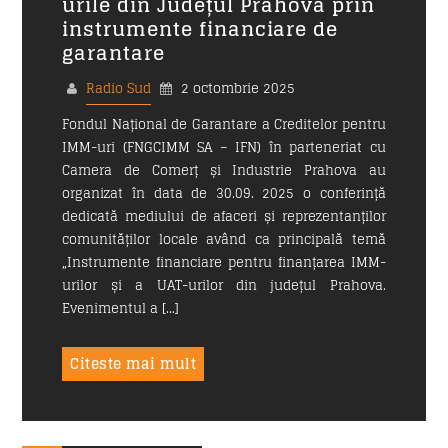
urile din Județul Prahova prin
instrumente financiare de
garantare
Email
*
Radio Sud
2 octombrie 2025
Fondul Național de Garantare a Creditelor pentru
IMM-uri (FNGCIMM SA – IFN) în parteneriat cu
Camera de Comerț și Industrie Prahova au
Subiect
*
organizat în data de 30.09. 2025 o conferință
dedicată mediului de afaceri și reprezentanților
comunităților locale având ca principală temă
„Instrumente financiare pentru finanțarea IMM-
urilor și a UAT-urilor din județul Prahova.
Mesaj
*
Evenimentul a […]
Citeste mai mult