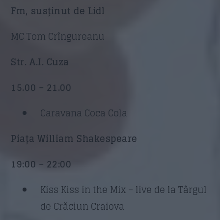
Fm, susținut de Lidl
MC Tom Crîngureanu
Str. A.I. Cuza
15.00 – 21.00
Caravana Coca Cola
Piața William Shakespeare
19:00 – 22:00
Kiss Kiss in the Mix – live de la Târgul
de Crăciun Craiova