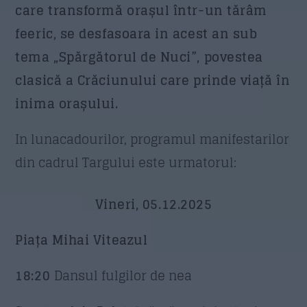
care transformă orașul într-un tărâm
feeric, se desfasoara in acest an sub
Email
*
tema „Spărgătorul de Nuci”, povestea
clasică a Crăciunului care prinde viață în
inima orașului.
Subiect
*
In lunacadourilor, programul manifestarilor
din cadrul Targului este urmatorul:
Mesaj
*
Vineri, 05.12.2025
Piața Mihai Viteazul
18:20
Dansul fulgilor de nea