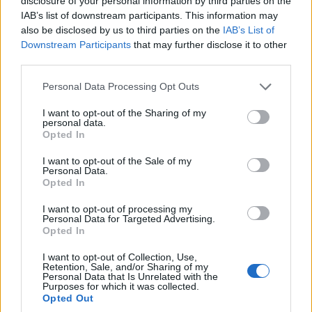
disclosure of your personal information by third parties on the
Univ. Dr. Șerban Rebecca
IAB’s list of downstream participants. This information may
also be disclosed by us to third parties on the
IAB’s List of
Downstream Participants
that may further disclose it to other
18:00 – 18:30
Corul Mitropoliei Olteniei
third parties.
Please note that this website/app uses one or more Google
18:40 – 19:20
Winter Wonderland
, concert
Personal Data Processing Opt Outs
services and may gather and store information including but
de colinde, Filarmonica Oltenia
not limited to your visit or usage behaviour. You may click to
I want to opt-out of the Sharing of my
personal data.
grant or deny consent to Google and its third-party tags to
Opted In
use your data for below specified purposes in below Google
19:30 – 20:30
Edward Sanda powered by
consent section.
I want to opt-out of the Sale of my
Kiss Fm, susținut de Lidl
Personal Data.
Opted In
20:40 – 21:40 Lora powered by Kiss Fm,
I want to opt-out of processing my
Personal Data for Targeted Advertising.
susținut de Lidl
Opted In
I want to opt-out of Collection, Use,
MC Cosmin Dolea
Retention, Sale, and/or Sharing of my
Personal Data that Is Unrelated with the
Purposes for which it was collected.
Opted Out