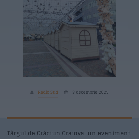
11:00
15:00
Siesta Radio Sud
15:00
19:00
Mituri din sanatate
19:10
20:00
Povestea Serii
20:00
21:00
Radio Sud
3 decembrie 2025
Formular Contact
Nume
*
Târgul de Crăciun Craiova, un eveniment