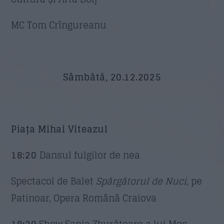
MC Tom Crîngureanu
Sâmbătă, 20.12.2025
Piața Mihai Viteazul
18:20
Dansul fulgilor de nea
Spectacol de Balet
Spărgătorul de Nuci
, pe
Patinoar, Opera Română Craiova
18:30
Show Sania Zburătoare a lui Moș