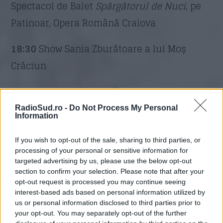
Spectacol de Balet
Spărgătorul de Nuci
, pe
Patinoar, Opera Română Craiova
18:30
Show Sania Zburătoare a lui Moș
Crăciun
19:30
Show Sania Zburătoare a lui Moș
Crăciun
RadioSud.ro -
Do Not Process My Personal
Information
Piața Frații Buzești
If you wish to opt-out of the sale, sharing to third parties, or
processing of your personal or sensitive information for
17:00 – 17:20
Corul Alegria, Colegiul
targeted advertising by us, please use the below opt-out
section to confirm your selection. Please note that after your
Național Militar Tudor Vladimirescu
opt-out request is processed you may continue seeing
interest-based ads based on personal information utilized by
17:30 – 17:50
Concert de colinde, Corala
us or personal information disclosed to third parties prior to
your opt-out. You may separately opt-out of the further
Magnus Medis a UMF Craiova, Dirijor Asist.