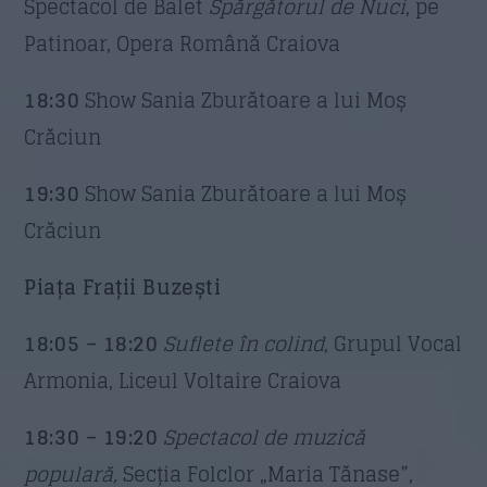
Spectacol de Balet
Spărgătorul de Nuci
, pe
Trimite
Patinoar, Opera Română Craiova
18:30
Show Sania Zburătoare a lui Moș
Crăciun
19:30
Show Sania Zburătoare a lui Moș
Crăciun
Piața Frații Buzești
18:05 – 18:20
Suflete în colind
, Grupul Vocal
Armonia, Liceul Voltaire Craiova
18:30 – 19:20
Spectacol de muzică
populară,
Secția Folclor „Maria Tănase”,