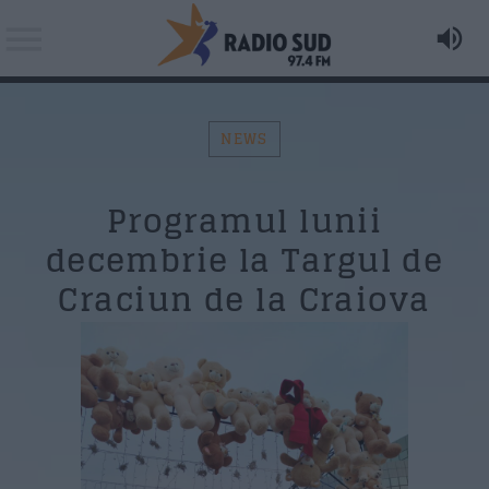
NEWS
Acum asculti
Programul lunii
Michael Jackson - Liberian Girl
Search in the website:
Distribuie pagina pe:
decembrie la Targul de
Craciun de la Craiova
AZI PE RADIO SUD
Twitter
Matinal (News & Coffee)
Facebook
07:00
11:00
Happy Hours
Whatsapp