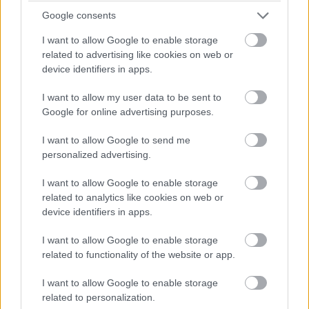
Google consents
Piața William Shakespeare
I want to allow Google to enable storage
related to advertising like cookies on web or
19:00 – 22:00
device identifiers in apps.
I want to allow my user data to be sent to
Kiss Kiss in the Mix – live de la Târgul
Google for online advertising purposes.
de Crăciun Craiova
I want to allow Google to send me
personalized advertising.
I want to allow Google to enable storage
Duminică, 14.12.2025
related to analytics like cookies on web or
device identifiers in apps.
I want to allow Google to enable storage
related to functionality of the website or app.
Piața Mihai Viteazul
I want to allow Google to enable storage
related to personalization.
18:20
Dansul fulgilor de nea