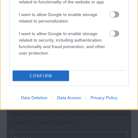
related to functionality of the website or app.
Comentarii
I want to allow Google to enable storage
related to personalization.
I want to allow Google to enable storage
related to security, including authentication
Lasa un comentariu
functionality and fraud prevention, and other
user protection.
CONFIRM
Data Deletion
Data Access
Privacy Policy
Adresa ta de email nu va fi publicata Toate campurile
marcate cu * sunt obligatorii