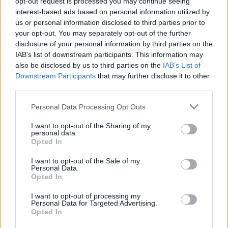
unei ținute de vacanță, a celor mai noi
opt-out request is processed you may continue seeing
interest-based ads based on personal information utilized by
gadgeturi sau a unor produse pentru casă,
us or personal information disclosed to third parties prior to
reducerile de vară sunt ocazia perfectă să
your opt-out. You may separately opt-out of the further
disclosure of your personal information by third parties on the
faci achiziții inteligente. Grăbește-te,
IAB’s list of downstream participants. This information may
also be disclosed by us to third parties on the
IAB’s List of
stocurile sunt limitate, iar reducerile sunt
Downstream Participants
that may further disclose it to other
valabile doar pentru o perioadă
third parties.
determinată!
Please note that this website/app uses one or more Google
Personal Data Processing Opt Outs
services and may gather and store information including but
not limited to your visit or usage behaviour. You may click to
I want to opt-out of the Sharing of my
Inspirația o poți găsi în paginile de social
personal data.
grant or deny consent to Google and its third-party tags to
Opted In
media, unde anunțăm cele mai fresh
use your data for below specified purposes in below Google
consent section.
I want to opt-out of the Sale of my
trenduri și reducerile brand-urilor
Personal Data.
Opted In
preferate, așa că urmărește-ne în online,
I want to opt-out of processing my
pe
Instagram
si
Tik Tok
Personal Data for Targeted Advertising.
Opted In
@electroputeremall
, dar si pagina