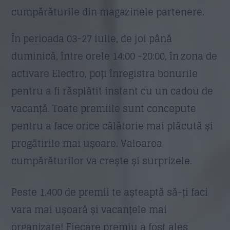
cumpărăturile din magazinele partenere.
Trimite
În perioada 03-27 iulie, de joi până
duminică, între orele 14:00 -20:00, în zona de
activare Electro, poți înregistra bonurile
pentru a fi răsplătit instant cu un cadou de
vacanță. Toate premiile sunt concepute
pentru a face orice călătorie mai plăcută și
pregătirile mai ușoare. Valoarea
cumpărăturilor va crește și surprizele.
Peste 1.400 de premii te așteaptă să-ți faci
vara mai ușoară și vacanțele mai
organizate! Fiecare premiu a fost ales