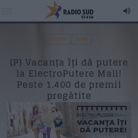
EVENTS
NEWS
Acum asculti
(P) Vacanța îți dă putere
The Beatles - The Beatles - A Hard Day's Night
Search in the website:
Distribuie pagina pe:
la ElectroPutere Mall!
Peste 1.400 de premii
AZI PE RADIO SUD
pregătite
Twitter
Facebook
Formular Contact
Whatsapp