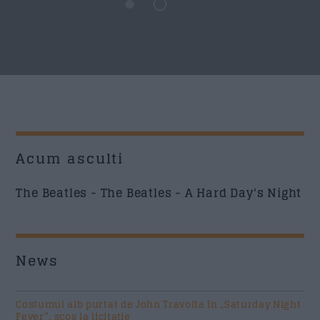
Acum asculti
The Beatles - The Beatles - A Hard Day's Night
News
Costumul alb purtat de John Travolta în „Saturday Night
Fever”, scos la licitație