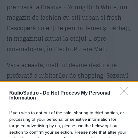
premieră la Craiova – Young Rich White, un
magazin de fashion cu stil urban și fresh.
Descoperă colecțiile pentru femei și bărbați,
în magazinul situat la etajul 1, spre
cinematograf, în ElectroPutere Mall.
Vara aceasta, mall-ul devine destinația
preferată a iubitorilor de shopping! Sezonul
reducerilor a început, iar magazinele din
RadioSud.ro -
Do Not Process My Personal
întreaga galerie comercială își întâmpină
Information
clienții cu oferte spectaculoase, promoții de
If you wish to opt-out of the sale, sharing to third parties, or
până la 50% și colecții de sezon la prețuri
processing of your personal or sensitive information for
irezistibile. Indiferent dacă ești în căutarea
targeted advertising by us, please use the below opt-out
section to confirm your selection. Please note that after your