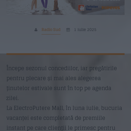
Nume
*
Radio Sud
1 iulie 2025
Email
*
Subiect
*
Începe sezonul concediilor, iar pregătirile
pentru plecare și mai ales alegerea
ținutelor estivale sunt în top pe agenda
Mesaj
*
zilei.
La ElectroPutere Mall, în luna iulie, bucuria
vacanței este completată de premiile
instant pe care clienții le primesc pentru