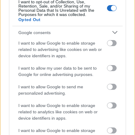
de
Facebook Electroputere Mall.
I want to opt-out of Collection, Use,
Retention, Sale, and/or Sharing of my
Personal Data that Is Unrelated with the
Purposes for which it was collected.
În fiecare zi, despre shopping & fun!
Opted Out
Google consents
I want to allow Google to enable storage
related to advertising like cookies on web or
device identifiers in apps.
Tagged as
I want to allow my user data to be sent to
CAMPANIE
CRAIOVA
ELECTROPUTERE MALL
Google for online advertising purposes.
VACANTA 2025
I want to allow Google to send me
personalized advertising.
I want to allow Google to enable storage
related to analytics like cookies on web or
device identifiers in apps.
I want to allow Google to enable storage