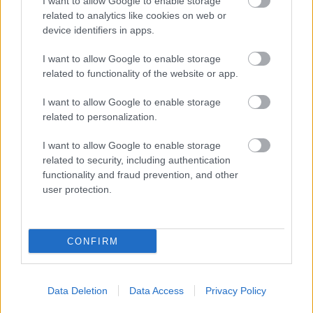
I want to allow Google to enable storage
GARANTII
IMM
related to analytics like cookies on web or
device identifiers in apps.
ÎNTREPRINDERI MICI ȘI MIJLOCII
MICROÎNTREPRINDERI
I want to allow Google to enable storage
related to functionality of the website or app.
I want to allow Google to enable storage
related to personalization.
I want to allow Google to enable storage
related to security, including authentication
functionality and fraud prevention, and other
user protection.
Comentarii
CONFIRM
Lasa un comentariu
Data Deletion
Data Access
Privacy Policy