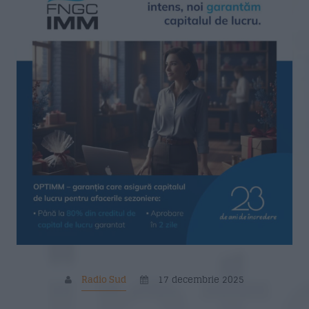
11:00
15:00
Siesta Radio Sud
15:00
19:00
Mituri din sanatate
19:10
20:00
Povestea Serii
20:00
21:00
Formular Contact
Nume
*
Radio Sud
17 decembrie 2025