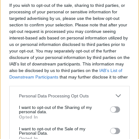
If you wish to opt-out of the sale, sharing to third parties, or
processing of your personal or sensitive information for
Avantaj competitiv în relația cu
targeted advertising by us, please use the below opt-out
banca.
section to confirm your selection. Please note that after your
opt-out request is processed you may continue seeing
interest-based ads based on personal information utilized by
Prin diminuarea necesarului de colateral și
us or personal information disclosed to third parties prior to
your opt-out. You may separately opt-out of the further
reducerea costurilor asociate, garanția
disclosure of your personal information by third parties on the
FNGCIMM asigură accesarea rapidă și
IAB’s list of downstream participants. This information may
also be disclosed by us to third parties on the
IAB’s List of
eficientă a finanțărilor. În cei 23 de ani de
Downstream Participants
that may further disclose it to other
activitate, FNGCIMM a asigurat accesul la
third parties.
finanțare a peste 500.000 de IMM-uri,
Please note that this website/app uses one or more Google
Personal Data Processing Opt Outs
services and may gather and store information including but
asumându-și rolul de garant pentru
not limited to your visit or usage behaviour. You may click to
I want to opt-out of the Sharing of my
personal data.
grant or deny consent to Google and its third-party tags to
microîntreprinderi, întreprinderi mici și
Opted In
use your data for below specified purposes in below Google
mijlocii, care au au propus planuri de
consent section.
I want to opt-out of the Sale of my
Personal Data.
afacere viabile.
Opted In