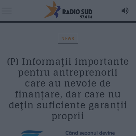
NEWS
Acum asculti
(P) Informaţii importante
Foo Fighters - Times like these (acoustic)
Search in the website:
Distribuie pagina pe:
pentru antreprenorii
care au nevoie de
AZI PE RADIO SUD
finanţare, dar care nu
Twitter
deţin suficiente garanţii
Matinal (News & Coffee)
proprii
Facebook
07:00
11:00
Happy Hours
Whatsapp