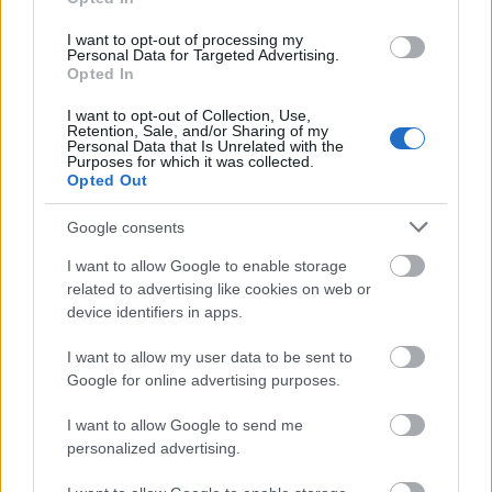
I want to opt-out of processing my
Antreprenorii care urmăresc creșterea
Personal Data for Targeted Advertising.
Opted In
accelerată și optimizarea accesului la
I want to opt-out of Collection, Use,
finanțare pot apela la garanțiile FNGCIMM în
Retention, Sale, and/or Sharing of my
Personal Data that Is Unrelated with the
strategia lor financiară. Detalii complete
Purposes for which it was collected.
Opted Out
despre produse, proceduri și parteneri
Google consents
financiari sunt disponibile pe site-ul
I want to allow Google to enable storage
oficial:
www.fngcimm.ro
.
related to advertising like cookies on web or
device identifiers in apps.
I want to allow my user data to be sent to
Google for online advertising purposes.
I want to allow Google to send me
Tagged as
personalized advertising.
ANTREPRENOR
FINANTARE
FNGCIMM