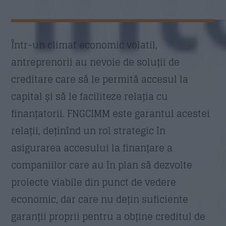
Email
*
Într-un climat economic volatil,
antreprenorii au nevoie de soluții de
creditare care să le permită accesul la
Subiect
*
capital și să le faciliteze relația cu
finanțatorii. FNGCIMM este garantul acestei
relații, deținînd un rol strategic în
Mesaj
*
asigurarea accesului la finanțare a
companiilor care au în plan să dezvolte
proiecte viabile din punct de vedere
economic, dar care nu dețin suficiente
garanții proprii pentru a obține creditul de