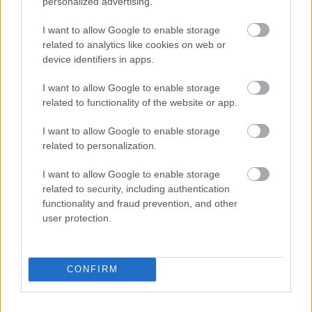
personalized advertising.
Mod de accesare: online – banca transmite
I want to allow Google to enable storage
related to analytics like cookies on web or
la FNGCIMM documentele electronic
device identifiers in apps.
Comisionul de garantare este singurul cost
I want to allow Google to enable storage
related to functionality of the website or app.
suportat de firmă pentru garanția FNGCIMM
I want to allow Google to enable storage
și depinde de tipul garanției și de
related to personalization.
încadrarea companiei într-o clasă de risc.
I want to allow Google to enable storage
related to security, including authentication
Comisionul se plătește anual, pe toată
functionality and fraud prevention, and other
durata garanției, și se calculează ca procent
user protection.
aplicat:
CONFIRM
la valoarea garanției, pentru credite
pe termen scurt (aferente finanţărilor