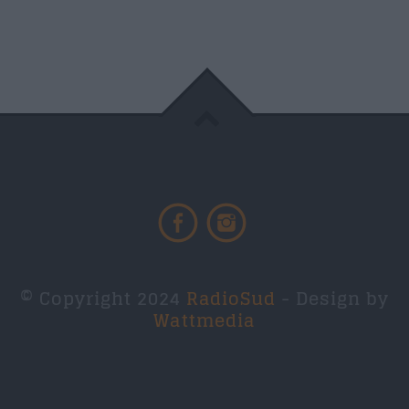
© Copyright 2024
RadioSud
- Design by
Wattmedia