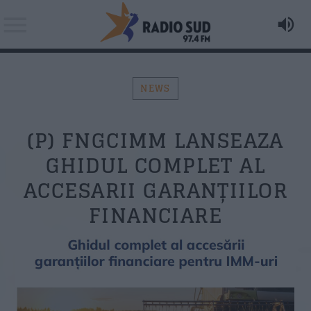
NEWS
Acum asculti
(P) FNGCIMM LANSEAZA
The Kryptonite Sparks - Si Golanii Beau Ceai
Search in the website:
Distribuie pagina pe:
GHIDUL COMPLET AL
ACCESARII GARANȚIILOR
AZI PE RADIO SUD
FINANCIARE
Twitter
Facebook
Formular Contact
Whatsapp