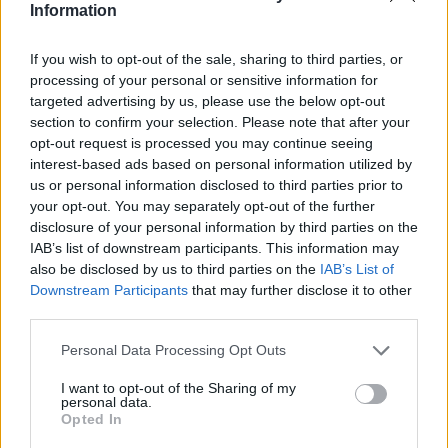
Procentul maxim de garantare: 80% din
Information
valoarea creditului (investiții + capital de
If you wish to opt-out of the sale, sharing to third parties, or
lucru)
processing of your personal or sensitive information for
targeted advertising by us, please use the below opt-out
Termen de aprobare: 5 zile lucrătoare
section to confirm your selection. Please note that after your
opt-out request is processed you may continue seeing
interest-based ads based on personal information utilized by
Mod de accesare: online – banca transmite
us or personal information disclosed to third parties prior to
your opt-out. You may separately opt-out of the further
la FNGCIMM documentele electronic
disclosure of your personal information by third parties on the
IAB’s list of downstream participants. This information may
Garanția EXPRESĂ
– potrivită pentru
also be disclosed by us to third parties on the
IAB’s List of
Downstream Participants
that may further disclose it to other
proiecte de anvergură și situații complexe
third parties.
Valoarea maximă a garanției: 2,5 milioane
Please note that this website/app uses one or more Google
Personal Data Processing Opt Outs
services and may gather and store information including but
euro
not limited to your visit or usage behaviour. You may click to
I want to opt-out of the Sharing of my
personal data.
grant or deny consent to Google and its third-party tags to
Opted In
use your data for below specified purposes in below Google
Procentul maxim de garantare: 80% pentru