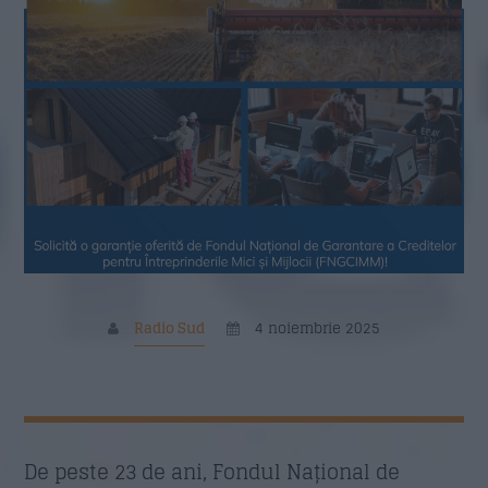
Nume
*
Email
*
Subiect
*
Radio Sud
4 noiembrie 2025
Mesaj
*
De peste 23 de ani, Fondul Național de