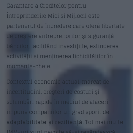
Garantare a Creditelor pentru
Întreprinderile Mici și Mijlocii este
Trimite
partenerul de încredere care oferă libertate
de creștere antreprenorilor și siguranță
băncilor, facilitând investițiile, extinderea
activității și menținerea lichidităților în
momente-cheie.
Contextul economic actual, marcat de
incertitudini, creșteri de costuri și
schimbări rapide în mediul de afaceri,
impune companiilor un grad sporit de
adaptabilitate și reziliență
. Tot mai multe
IMM-uri sunt nevoite să-și regândească