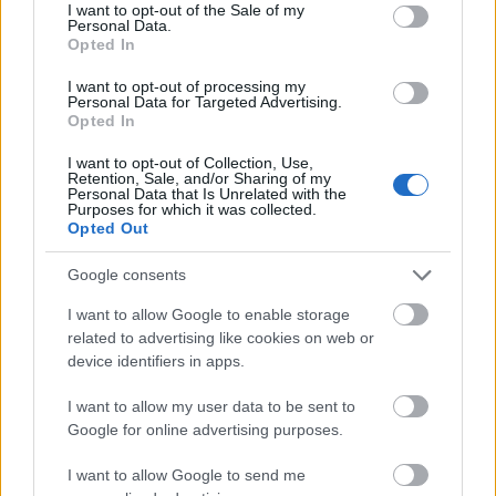
consent section.
I want to opt-out of the Sale of my
investiții / 50% capital de lucru
Personal Data.
Opted In
Termen de aprobare: 10 zile lucrătoare
I want to opt-out of processing my
Personal Data for Targeted Advertising.
Opted In
Mod de accesare: banca transmite
I want to opt-out of Collection, Use,
documentele la FNGCIMM în format letric
Retention, Sale, and/or Sharing of my
Personal Data that Is Unrelated with the
Purposes for which it was collected.
Opted Out
Garanția OPTIMM
– potrivită pentru crize
de cash-flow, oportunități, plăți urgente
Google consents
I want to allow Google to enable storage
Valoarea maximă a garanției: de la 200.000
related to advertising like cookies on web or
device identifiers in apps.
până la 400.000 lei, în funcție de bancă
I want to allow my user data to be sent to
Procentul maxim de garantare: până la 80%
Google for online advertising purposes.
I want to allow Google to send me
Termen de aprobare: 2 zile lucrătoare