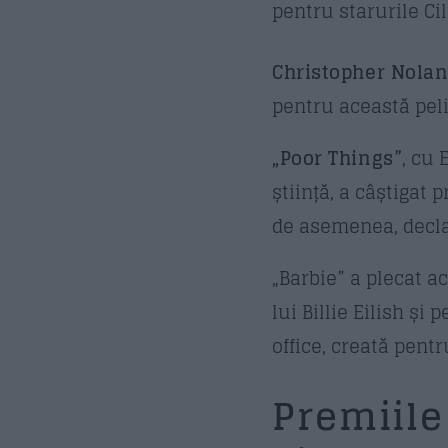
pentru starurile Ci
Christopher Nolan
pentru această peli
„Poor Things”
, cu
știință, a câștigat
de asemenea, decla
„Barbie” a plecat a
lui Billie Eilish ș
office, creată pent
Premiile