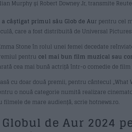
llian Murphy și Robert Downey Jr, transmite Reute
 a câștigat primul său Glob de Au
r pentru cel 
culă, care a fost distribuită de Universal Pictures
 Emma Stone în rolul unei femei decedate reînvia
 premiul pentru
cel mai bun film muzical sau c
rată cea mai bună actriță într-o comedie de film
casă cu doar două premii, pentru cântecul „What 
i pentru o nouă categorie numită realizare cinemato
ru filmele de mare audiență, scrie hotnews.ro.
 Globul de Aur 2024 p