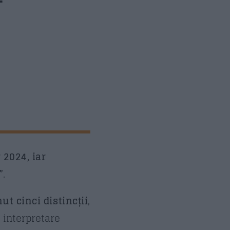
saj
*
rimite
2024, iar
”
.
nut cinci distincții
,
 interpretare