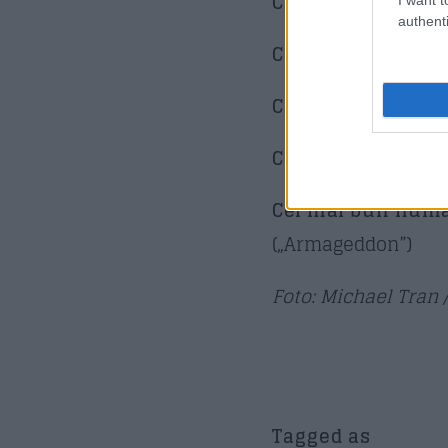
Cel mai bun actor
authenti
Cea mai bună actr
Cel mai bun actor
Cea mai bună actr
Cel mai bun numă
(„Armageddon”)
Foto: Michael Tran 
Tagged as