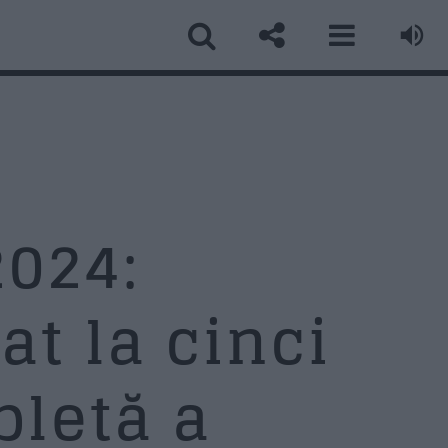
ormular Contact
ume
*
2024:
t la cinci
ail
*
pletă a
biect
*