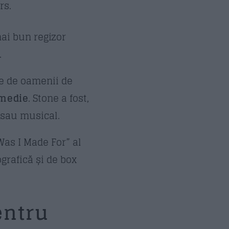
rs.
mai bun regizor
.
te de oamenii de
omedie
. Stone a fost,
 sau musical.
Was I Made For” al
grafică și de box
entru