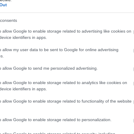
 pentru televiziune
Out
consents
al-dramă:
„Succession”
o allow Google to enable storage related to advertising like cookies on
evice identifiers in apps.
l – comedie/musical:
„The Bear”
o allow my user data to be sent to Google for online advertising
 într-un serial-dramă:
Kieran Culkin („Successio
s.
to allow Google to send me personalized advertising.
 într-un serial – comedie/musical:
Jeremy Allen
o allow Google to enable storage related to analytics like cookies on
iţă într-un serial-dramă:
Sarah Snook („Success
evice identifiers in apps.
o allow Google to enable storage related to functionality of the website
iţă într-un serial-comedie/musical:
Ayo Edebir
iserie/lungmetraj TV:
„Beef”
o allow Google to enable storage related to personalization.
o allow Google to enable storage related to security, including