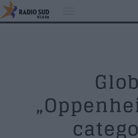
Acum asculti
Pete Tong x Becky Hill - You Go
Glob
The Love [Tiesto Remix]
„Oppenhei
catego