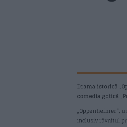
Drama istorică „O
comedia gotică „Po
„Oppenheimer”,
u
inclusiv râvnitul 