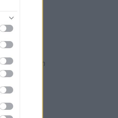
n”)
 White („The Bear”)
ion”)
i („The Bear”)