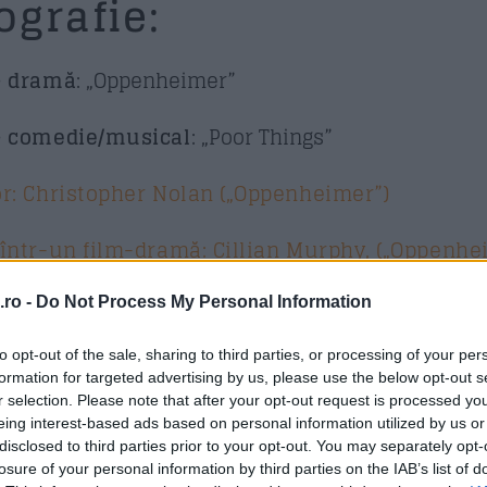
grafie:
– dramă
: „Oppenheimer”
– comedie/musical
: „Poor Things”
or: Christopher Nolan („Oppenheimer”)
 într-un film-dramă: Cillian Murphy, („Oppenhe
 într-un film
– comedie/musical: Paul Giamatti, (
ro -
Do Not Process My Personal Information
to opt-out of the sale, sharing to third parties, or processing of your per
iţă într-un film – dramă
: Lily Gladstone, („Kille
formation for targeted advertising by us, please use the below opt-out s
r selection. Please note that after your opt-out request is processed y
eing interest-based ads based on personal information utilized by us or
disclosed to third parties prior to your opt-out. You may separately opt-
iţă într-un film – comedie/musical:
Emma Stone
losure of your personal information by third parties on the IAB’s list of