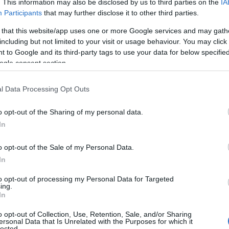
. This information may also be disclosed by us to third parties on the
IA
 în rol secundar: Robert Downey Jr. („Oppenhe
Participants
that may further disclose it to other third parties.
 that this website/app uses one or more Google services and may gath
ţă în rol secundar: Da’Vine Joy Randolph, („Th
including but not limited to your visit or usage behaviour. You may click 
 to Google and its third-party tags to use your data for below specifi
iu: Justine Triet şi Arthur Harari („Anatomy of
ogle consent section.
Oppenheimer”
l Data Processing Opt Outs
o opt-out of the Sharing of my personal data.
c original:
„What Was I Made For?” („Barbie”)
In
trăin: „Anatomy of a Fall” (Franţa)
o opt-out of the Sale of my Personal Data.
In
etraj de animaţie:
„The Boy and the Heron”
to opt-out of processing my Personal Data for Targeted
ing.
meniul Cinematografiei şi în box office:
„Barbi
In
o opt-out of Collection, Use, Retention, Sale, and/or Sharing
ersonal Data that Is Unrelated with the Purposes for which it
lected.