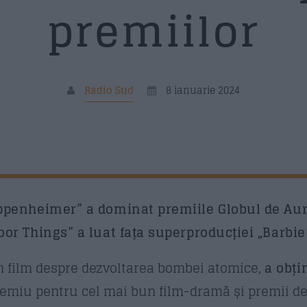
premiilor
Me
Radio Sud
8 ianuarie 2024
T
ppenheimer” a dominat premiile Globul de Aur 
or Things” a luat fața superproducției „Barbie
n film despre dezvoltarea bombei atomice,
a obți
premiu pentru cel mai bun film-dramă și premii de