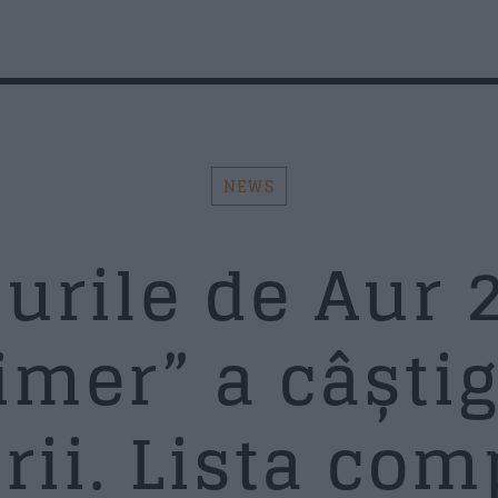
AZI PE RADIO SUD
F
NEWS
t
N
Search in the website:
Distribuie pagina pe:
urile de Aur 
mer” a câștiga
Twitter
Facebook
Whatsapp
Em
rii. Lista com
Su