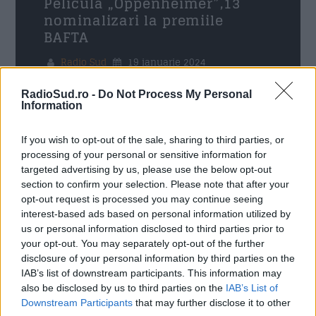
Pelicula „Oppenheimer”,13
nominalizari la premiile
BAFTA
Trimite
Radio Sud
19 ianuarie 2024
Drama istorică „Oppenheimer”, regizată de
RadioSud.ro -
Do Not Process My Personal
Christopher Nolan, conduce plutonul filmelor
Information
care au primit joi nominalizări multiple la
premiile BAFTA, unde acest lungmetraj despre
If you wish to opt-out of the sale, sharing to third parties, or
inventatorul bombei atomice va concura la 13
processing of your personal or sensitive information for
categorii, informează Agerpres. Această peliculă
targeted advertising by us, please use the below opt-out
a fost nominalizată inclusiv la categoriile
section to confirm your selection. Please note that after your
principale de la gala premiilor BAFTA, precum „cel
opt-out request is processed you may continue seeing
interest-based ads based on personal information utilized by
mai bun film”, „cel mai bun […]
us or personal information disclosed to third parties prior to
your opt-out. You may separately opt-out of the further
Citeste mai mult
disclosure of your personal information by third parties on the
IAB’s list of downstream participants. This information may
also be disclosed by us to third parties on the
IAB’s List of
Downstream Participants
that may further disclose it to other