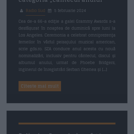
Nume
*
Radio Sud
5 februarie 2024
Cea de-a 66-a ediţie a galei Grammy Awards s-a
desfășurat în noaptea de duminică spre luni la
Email
*
Los Angeles. Ceremonia a celebrat omniprezenţa
femeilor în vârful peisajului muzical american,
scrie gds.ro. SZA conduce anul acesta cu nouă
nominalizări, inclusiv pentru cântecul, discul și
albumul anului, urmat de Phoebe Bridgers,
Subiect
*
inginerul de înregistrări Serban Ghenea și […]
Citeste mai mult
Mesaj
*
19 IANUARIE 2024