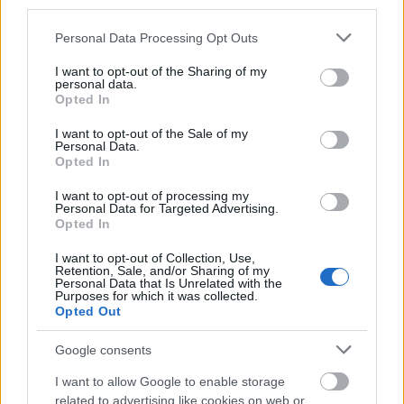
third parties.
8 IANUARIE 2024
Please note that this website/app uses one or more Google
Personal Data Processing Opt Outs
services and may gather and store information including but
Globurile de Aur 2024:
not limited to your visit or usage behaviour. You may click to
I want to opt-out of the Sharing of my
personal data.
„Oppenheimer” a câștigat la
grant or deny consent to Google and its third-party tags to
Opted In
cinci categorii. Lista completă
use your data for below specified purposes in below Google
consent section.
a premiilor
I want to opt-out of the Sale of my
Personal Data.
Opted In
Radio Sud
8 ianuarie 2024
I want to opt-out of processing my
Drama istorică „Oppenheimer” a dominat
Personal Data for Targeted Advertising.
premiile Globul de Aur 2024, iar comedia gotică
Opted In
„Poor Things” a luat fața superproducției „Barbie”.
I want to opt-out of Collection, Use,
„Oppenheimer”, un film despre dezvoltarea
Retention, Sale, and/or Sharing of my
bombei atomice, a obținut cinci distincții,
Personal Data that Is Unrelated with the
Purposes for which it was collected.
inclusiv râvnitul premiu pentru cel mai bun film-
Opted Out
dramă și premii de interpretare pentru starurile
Cillian Murphy și Robert Downey Jr, transmite
Google consents
Reuters. Christopher Nolan […]
I want to allow Google to enable storage
related to advertising like cookies on web or