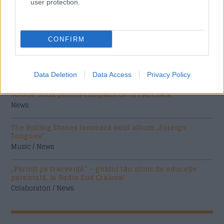
user protection.
News
CONFIRM
Costumul alb purtat de John Travolta în „Saturday Night
Fever”, scos la licitație
Music / News
Data Deletion
Data Access
Privacy Policy
(P) Finanțare garantată pentru carburant și transport, o
soluție nouă pentru companii de la FNGCIMM
News
The Rolling Stones lansează noul album „Foreign
Tongues”
Music / News
„Părinți pe frecvență” – ghidul tău zilnic de educație
parentală, la Radio Sud Craiova!
Colaboratori / News