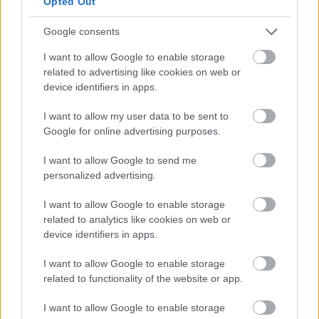
prinde culoare, invitându-i pe craioveni și pe
Opted Out
turiști să celebreze sosirea perioadei calde la
Târgul de Primăvară, organizat atât în centrul
Google consents
orașului, cât și în cartiere. Pe parcursul celor
I want to allow Google to enable storage
două săptămâni, atât standurile comercianților
related to advertising like cookies on web or
și artizanilor locali, dar și al celor din alte zone
device identifiers in apps.
ale țării, […]
I want to allow my user data to be sent to
Google for online advertising purposes.
Citeste mai mult
I want to allow Google to send me
personalized advertising.
I want to allow Google to enable storage
5 IANUARIE 2026
related to analytics like cookies on web or
device identifiers in apps.
I want to allow Google to enable storage
related to functionality of the website or app.
I want to allow Google to enable storage