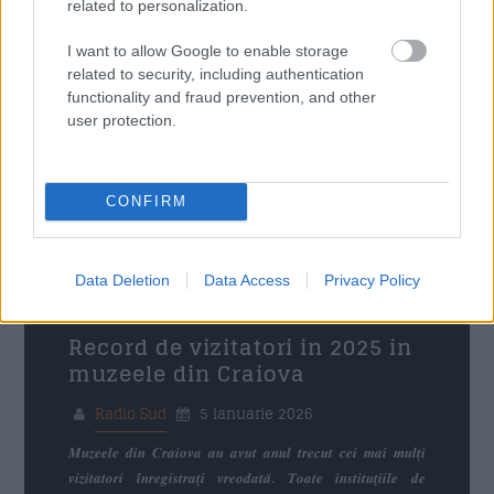
related to personalization.
I want to allow Google to enable storage
related to security, including authentication
functionality and fraud prevention, and other
user protection.
CONFIRM
Data Deletion
Data Access
Privacy Policy
Record de vizitatori in 2025 in
muzeele din Craiova
Radio Sud
5 ianuarie 2026
𝑴𝒖𝒛𝒆𝒆𝒍𝒆 𝒅𝒊𝒏 𝑪𝒓𝒂𝒊𝒐𝒗𝒂 𝒂𝒖 𝒂𝒗𝒖𝒕 𝒂𝒏𝒖𝒍 𝒕𝒓𝒆𝒄𝒖𝒕 𝒄𝒆𝒊 𝒎𝒂𝒊 𝒎𝒖𝒍𝒕̦𝒊
𝒗𝒊𝒛𝒊𝒕𝒂𝒕𝒐𝒓𝒊 𝒊̂𝒏𝒓𝒆𝒈𝒊𝒔𝒕𝒓𝒂𝒕̦𝒊 𝒗𝒓𝒆𝒐𝒅𝒂𝒕𝒂̆. 𝑻𝒐𝒂𝒕𝒆 𝒊𝒏𝒔𝒕𝒊𝒕𝒖𝒕̦𝒊𝒊𝒍𝒆 𝒅𝒆