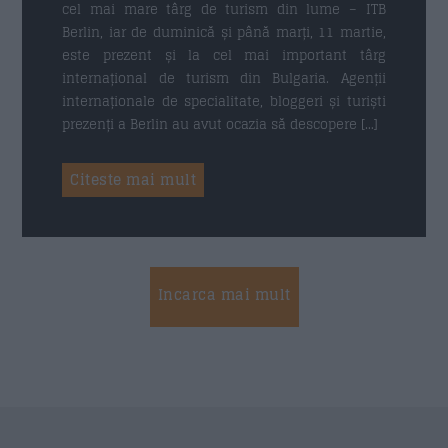
cel mai mare târg de turism din lume – ITB
Berlin, iar de duminică și până marți, 11 martie,
este prezent și la cel mai important târg
internațional de turism din Bulgaria. Agenții
internaționale de specialitate, bloggeri și turiști
prezenți a Berlin au avut ocazia să descopere […]
Citeste mai mult
Incarca mai mult