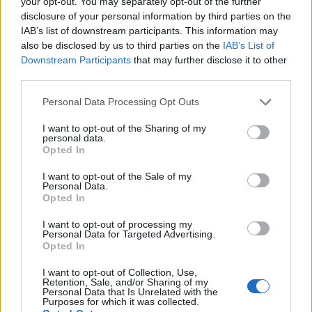
your opt-out. You may separately opt-out of the further
disclosure of your personal information by third parties on the
IAB’s list of downstream participants. This information may
also be disclosed by us to third parties on the
IAB’s List of
Downstream Participants
that may further disclose it to other
third parties.
Please note that this website/app uses one or more Google
Personal Data Processing Opt Outs
services and may gather and store information including but
not limited to your visit or usage behaviour. You may click to
I want to opt-out of the Sharing of my
personal data.
grant or deny consent to Google and its third-party tags to
Opted In
use your data for below specified purposes in below Google
consent section.
I want to opt-out of the Sale of my
Personal Data.
Opted In
I want to opt-out of processing my
A inceput Targul de Primavara
Personal Data for Targeted Advertising.
la Craiova
Opted In
Radio Sud
25 februarie 2026
I want to opt-out of Collection, Use,
Retention, Sale, and/or Sharing of my
Personal Data that Is Unrelated with the
În perioada 24 februarie – 8 martie 2026, Bănia
Purposes for which it was collected.