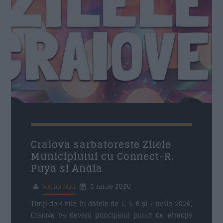
Nume
*
Email
*
Subiect
*
Craiova sarbatoreste Zilele
Municipiului cu Connect-R,
Puya si Andia
Mesaj
*
Radio Sud
5 iunie 2026
Timp de 4 zile, în datele de 1, 5, 6 și 7 iunie 2026,
Craiova va deveni principalul punct de atracție