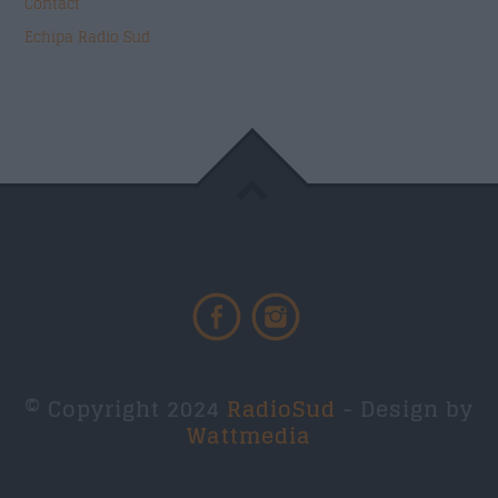
Contact
Echipa Radio Sud
© Copyright 2024
RadioSud
- Design by
Wattmedia