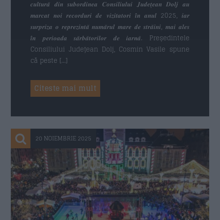
𝒄𝒖𝒍𝒕𝒖𝒓𝒂̆ 𝒅𝒊𝒏 𝒔𝒖𝒃𝒐𝒓𝒅𝒊𝒏𝒆𝒂 𝑪𝒐𝒏𝒔𝒊𝒍𝒊𝒖𝒍𝒖𝒊 𝑱𝒖𝒅𝒆𝒕̦𝒆𝒂𝒏 𝑫𝒐𝒍𝒋 𝒂𝒖
𝒎𝒂𝒓𝒄𝒂𝒕 𝒏𝒐𝒊 𝒓𝒆𝒄𝒐𝒓𝒅𝒖𝒓𝒊 𝒅𝒆 𝒗𝒊𝒛𝒊𝒕𝒂𝒕𝒐𝒓𝒊 𝒊̂𝒏 𝒂𝒏𝒖𝒍 2025, 𝒊𝒂𝒓
𝒔𝒖𝒓𝒑𝒓𝒊𝒛𝒂 𝒐 𝒓𝒆𝒑𝒓𝒆𝒛𝒊𝒏𝒕𝒂̆ 𝒏𝒖𝒎𝒂̆𝒓𝒖𝒍 𝒎𝒂𝒓𝒆 𝒅𝒆 𝒔𝒕𝒓𝒂̆𝒊𝒏𝒊, 𝒎𝒂𝒊 𝒂𝒍𝒆𝒔
𝒊̂𝒏 𝒑𝒆𝒓𝒊𝒐𝒂𝒅𝒂 𝒔𝒂̆𝒓𝒃𝒂̆𝒕𝒐𝒓𝒊𝒍𝒐𝒓 𝒅𝒆 𝒊𝒂𝒓𝒏𝒂̆. Președintele
Consiliului Județean Dolj, Cosmin Vasile spune
că peste […]
Citeste mai mult
20 NOIEMBRIE 2025