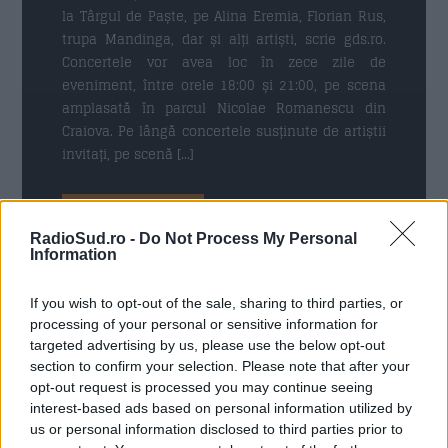
la Târgul de Paște, pe Alina Eremia, Florian Rus,
trupa Mandinga, dar și alți artiști, scrie gds.ro.
Concertele vor avea loc în zece zile de
eveniment, între orele 18:00 și 21:00, pe scena
amplasată în parcul Nicolae Romanescu din
Craiova. Pe lângă concertele susținute de artiștii
invitați, pe scenă […]
Citeste mai mult
RadioSud.ro -
Do Not Process My Personal
Information
If you wish to opt-out of the sale, sharing to third parties, or
25 FEBRUARIE 2026
processing of your personal or sensitive information for
targeted advertising by us, please use the below opt-out
section to confirm your selection. Please note that after your
opt-out request is processed you may continue seeing
interest-based ads based on personal information utilized by
us or personal information disclosed to third parties prior to