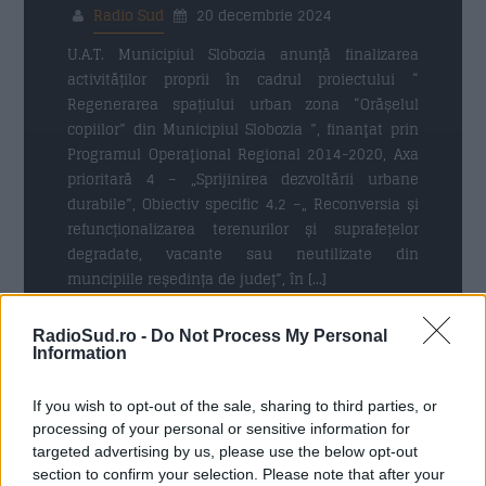
Radio Sud
20 decembrie 2024
U.A.T. Municipiul Slobozia anunță finalizarea
Trimite
activităților proprii în cadrul proiectului “
Regenerarea spațiului urban zona “Orășelul
copiilor” din Municipiul Slobozia ”, finanţat prin
Programul Operaţional Regional 2014-2020, Axa
prioritară 4 – „Sprijinirea dezvoltării urbane
durabile”, Obiectiv specific 4.2 –„ Reconversia și
refuncționalizarea terenurilor și suprafețelor
degradate, vacante sau neutilizate din
muncipiile reședința de județ”, în […]
Citeste mai mult
RadioSud.ro -
Do Not Process My Personal
Information
If you wish to opt-out of the sale, sharing to third parties, or
processing of your personal or sensitive information for
18 DECEMBRIE 2024
targeted advertising by us, please use the below opt-out
section to confirm your selection. Please note that after your