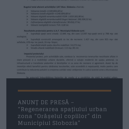
Nume
*
Email
*
Subiect
*
Mesaj
*
ANUNȚ DE PRESĂ –
“Regenerarea spațiului urban
zona “Orășelul copiilor” din
Municipiul Slobozia”