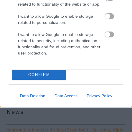
related to functionality of the website or app.
I want to allow Google to enable storage
related to personalization.
I want to allow Google to enable storage
related to security, including authentication
functionality and fraud prevention, and other
user protection.
Acum asculti
CONFIRM
Arctic Monkeys - Arabella
Data Deletion
Data Access
Privacy Policy
News
Costumul alb purtat de John Travolta în „Saturday Night