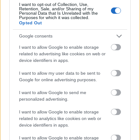
zona “Orășelul copiilor” din
I want to opt-out of Collection, Use,
Municipiul Slobozia”
Retention, Sale, and/or Sharing of my
Personal Data that Is Unrelated with the
Purposes for which it was collected.
Radio Sud
18 decembrie 2024
Opted Out
ANUNȚ DE PRESĂ Slobozia, Decembrie 2024
Google consents
“Regenerarea spațiului urban zona “Orășelul
copiilor” din Municipiul Slobozia”, cod SMIS
I want to allow Google to enable storage
129160 U.A.T. Municipiul Slobozia anunță
related to advertising like cookies on web or
device identifiers in apps.
finalizarea activităților proprii în cadrul
proiectului “ Regenerarea spațiului urban zona
I want to allow my user data to be sent to
“Orășelul copiilor” din Municipiul Slobozia ”,
Google for online advertising purposes.
finanţat prin Programul Operaţional Regional
2014-2020, Axa prioritară 4 – „Sprijinirea
I want to allow Google to send me
dezvoltării urbane durabile”, Obiectiv specific […]
personalized advertising.
I want to allow Google to enable storage
Citeste mai mult
related to analytics like cookies on web or
device identifiers in apps.
I want to allow Google to enable storage