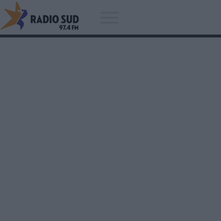
Acum asculti
George Michael - George Micha
- Freedom! 90 (official)