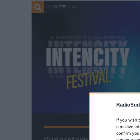
26 MARTIE 2025
RadioSud.
If you wish 
sensitive in
confirm you
continue se