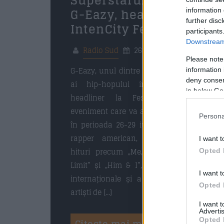
Superstarul hip-hop
G-Eazy, headliner la
information 
further disc
IntenCity Festival
participants
Downstream 
Radio Sud
26 martie 2025
Please note
G-Eazy, unul dintre cei mai mari artiști
information 
deny consent
ai hip-hopului internațional, este
in below Go
headliner la Festivalul IntenCity,
eveniment care va avea loc la Craiova,
Persona
în perioada 26-29 iunie 2025. Celebrul
rapper american, cunoscut pentru
I want t
hituri precum „Me, Myself & I”, „No
Opted 
Limit” și „Him & I”, a cucerit topurile
I want t
internaționale și a colaborat cu alți
Opted 
artiști de […]
I want 
Advertis
Opted 