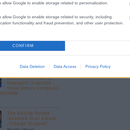
o allow Google to enable storage related to personalization.
s
Azi pe RADIO S
o allow Google to enable storage related to security, including
cation functionality and fraud prevention, and other user protection.
Costumul alb purtat de
John Travolta în
CONFIRM
„Saturday Night Fever”,
scos la licitație
 News
Data Deletion
Data Access
Privacy Policy
(P) Finanțare garantată
pentru carburant și
transport, o soluție
nouă pentru companii
FNGCIMM
The Rolling Stones
lansează noul album
„Foreign Tongues”
Music / News