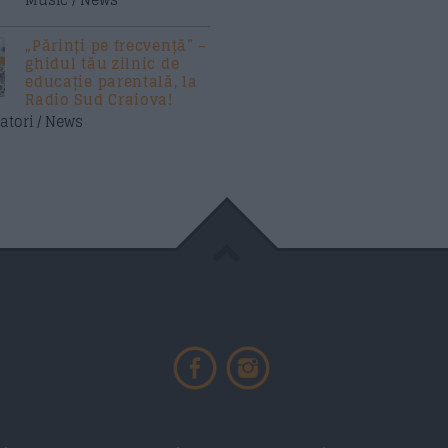
„Părinți pe frecvență” –
ghidul tău zilnic de
educație parentală, la
Radio Sud Craiova!
atori / News