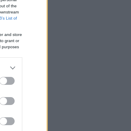
out of the
 downstream
B’s List of
er and store
to grant or
ed purposes