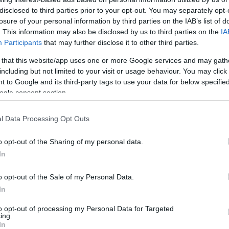
IntenCity Craiova
2024 – o luna pana la
disclosed to third parties prior to your opt-out. You may separately opt-
losure of your personal information by third parties on the IAB’s list of
cea mai tare
. This information may also be disclosed by us to third parties on the
IA
experienta
Participants
that may further disclose it to other third parties.
festivaliera. Un cap
 that this website/app uses one or more Google services and may gath
de leu imens va
including but not limited to your visit or usage behaviour. You may click 
 to Google and its third-party tags to use your data for below specifi
decora scena
ogle consent section.
monumentala
l Data Processing Opt Outs
Radio Sud
28 mai 2024
o opt-out of the Sharing of my personal data.
Cea de-a treia ediție a Festivalului
In
IntenCity vine, la Craiova, în perioada
28-30 iunie 2024, cu noi surprize, noi
o opt-out of the Sale of my Personal Data.
genuri muzicale, activități incitante
In
pentru spectatori și o scenă
to opt-out of processing my Personal Data for Targeted
spectaculoasă, care va include
ing.
In