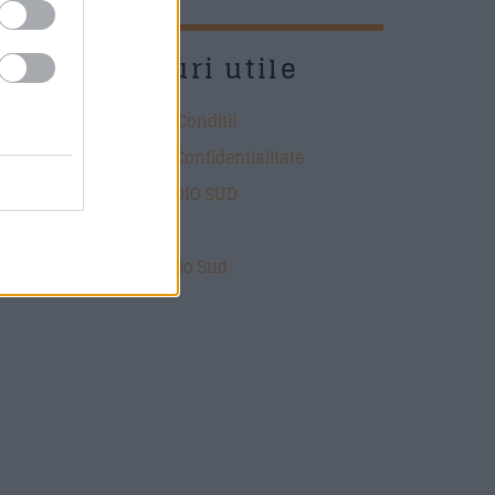
UD
Link-uri utile
Termeni si Conditii
Politica de Confidentialitate
DESPRE RADIO SUD
Contact
Echipa Radio Sud