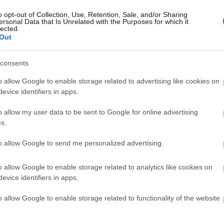
elemente de butaforie impresionante.
Un cap de leu imens va decora scena
o opt-out of Collection, Use, Retention, Sale, and/or Sharing
ersonal Data that Is Unrelated with the Purposes for which it
monumentală, iar show-urile de lasere,
lected.
Out
lumini și efecte speciale create pentru
[…]
consents
o allow Google to enable storage related to advertising like cookies on
Citeste mai mult
evice identifiers in apps.
o allow my user data to be sent to Google for online advertising
s.
to allow Google to send me personalized advertising.
o allow Google to enable storage related to analytics like cookies on
evice identifiers in apps.
o allow Google to enable storage related to functionality of the website