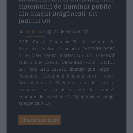
sistemului de iluminat public
din orașul Drăgănești-Olt,
județul Olt
Radio Sud
21 decembrie 2024
U.A.T. Orasul Draganesti-Olt, în calitate de
Beneficiar, finalizează proiectul “MODERNIZAREA
SI EFICIENTIZAREA SISTEMULUI DE ILUMINAT
PUBLIC DIN ORASUL DRAGANESTI-OLT, JUDETUL
OLT” cod SMIS 126912, finanțat prin Regio –
Programul Operaţional Regional 2014 – 2020,
Axa prioritara 3: ”Sprijinirea tranziției catre o
economie cu emisii scazute de carbon”,
Prioritate de investiții 3.1: ”Sprijinirea eficienței
energetice, a […]
Citeste mai mult