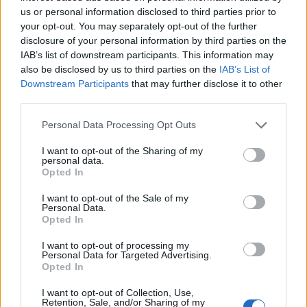
durabile”, Obiectiv specific 4.2 –„ Reconversia și
us or personal information disclosed to third parties prior to
refuncționalizarea terenurilor și suprafețelor
your opt-out. You may separately opt-out of the further
degradate, vacante sau neutilizate din
disclosure of your personal information by third parties on the
muncipiile reședința de județ”, în […]
IAB’s list of downstream participants. This information may
also be disclosed by us to third parties on the
IAB’s List of
Downstream Participants
that may further disclose it to other
Citeste mai mult
third parties.
Please note that this website/app uses one or more Google
Personal Data Processing Opt Outs
services and may gather and store information including but
not limited to your visit or usage behaviour. You may click to
I want to opt-out of the Sharing of my
personal data.
20 DECEMBRIE 2024
grant or deny consent to Google and its third-party tags to
Opted In
use your data for below specified purposes in below Google
consent section.
I want to opt-out of the Sale of my
Personal Data.
Opted In
I want to opt-out of processing my
Personal Data for Targeted Advertising.
Opted In
I want to opt-out of Collection, Use,
Retention, Sale, and/or Sharing of my