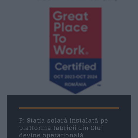
21:00
22:00
Formular Contact
Nume
*
Email
*
Subiect
*
P: Stația solară instalată pe
platforma fabricii din Cluj
devine operațională