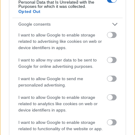
Personal Data that Is Unrelated with the
Purposes for which it was collected.
Opted Out
Google consents
I want to allow Google to enable storage
related to advertising like cookies on web or
device identifiers in apps.
I want to allow my user data to be sent to
Google for online advertising purposes.
Finalizare proiect:
I want to allow Google to send me
,,Imbunatățirea eficienței
personalized advertising.
energetice, reducerea
emisiilor de CO2 și
I want to allow Google to enable storage
related to analytics like cookies on web or
modernizarea Grădiniței în
device identifiers in apps.
Orașul Drăgănești-Olt, Satul
Comani”
I want to allow Google to enable storage
related to functionality of the website or app.
Radio Sud
20 decembrie 2024