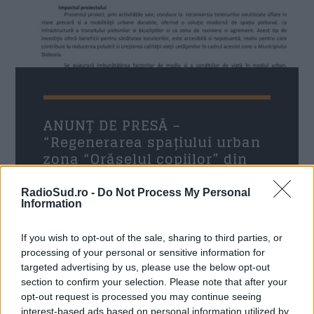
ANUNȚ DE PRESĂ –
“Regenerarea spațiului urban
zona “Orășelul copiilor” din
Municipiul Slobozia”
RadioSud.ro -
Do Not Process My Personal
Radio Sud
20 decembrie 2024
Information
U.A.T. Municipiul Slobozia anunță finalizarea
If you wish to opt-out of the sale, sharing to third parties, or
activităților proprii în cadrul proiectului “
processing of your personal or sensitive information for
Regenerarea spațiului urban zona “Orășelul
targeted advertising by us, please use the below opt-out
copiilor” din Municipiul Slobozia ”, finanţat prin
section to confirm your selection. Please note that after your
Programul Operaţional Regional 2014-2020, Axa
opt-out request is processed you may continue seeing
prioritară 4 – „Sprijinirea dezvoltării urbane
interest-based ads based on personal information utilized by