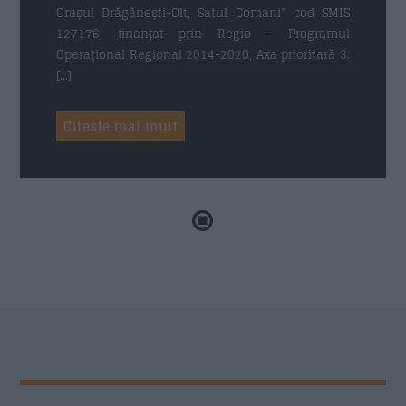
Orașul Drăgănești-Olt, Satul Comani” cod SMIS
127176, finanțat prin Regio – Programul
Operaţional Regional 2014-2020, Axa prioritară 3:
[…]
Citeste mai mult