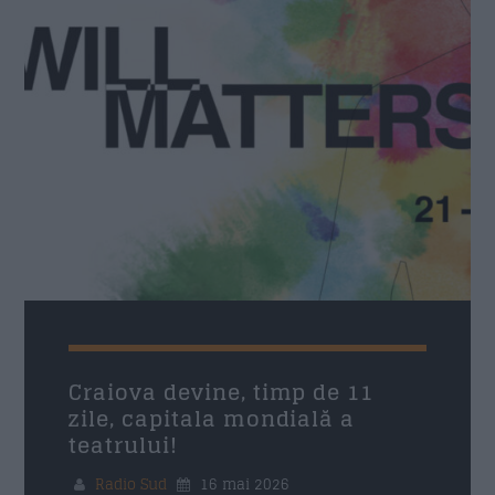
Nume
*
Email
*
Subiect
*
Mesaj
*
Craiova devine, timp de 11
zile, capitala mondială a
teatrului!
Radio Sud
16 mai 2026