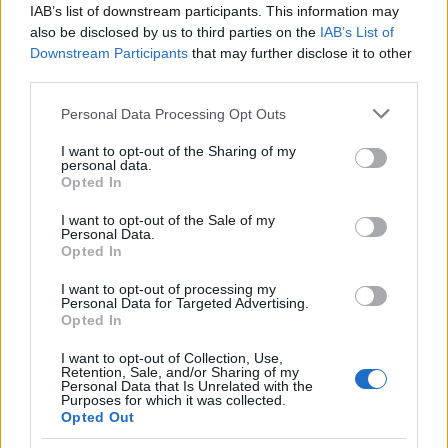
IAB’s list of downstream participants. This information may
also be disclosed by us to third parties on the
IAB’s List of
Downstream Participants
that may further disclose it to other
third parties.
Please note that this website/app uses one or more Google
Personal Data Processing Opt Outs
services and may gather and store information including but
not limited to your visit or usage behaviour. You may click to
I want to opt-out of the Sharing of my
personal data.
grant or deny consent to Google and its third-party tags to
Opted In
use your data for below specified purposes in below Google
Festivalul Internaţional
consent section.
I want to opt-out of the Sale of my
Shakespeare- Craiova este
Personal Data.
Opted In
pana pe 26 mai centrul de
gravitaţie al teatrului de pe
I want to opt-out of processing my
mapamond
Personal Data for Targeted Advertising.
Opted In
Radio Sud
16 mai 2024
I want to opt-out of Collection, Use,
Retention, Sale, and/or Sharing of my
Festivalul Internaţional Shakespeare aduce anul
Personal Data that Is Unrelated with the
acesta cea mai grandioasă ediţie de până acum,
Purposes for which it was collected.
Opted Out
la 30 de ani de la prima, cu peste 300 de