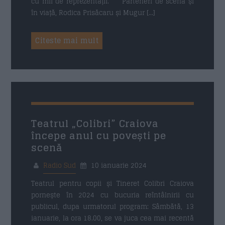
cu mii de reprezentații. Parteneri de scenă și
în viață, Rodica Prisăcaru și Mugur […]
Citeste mai mult
10 IANUARIE 2024
Teatrul „Colibri” Craiova
începe anul cu povești pe
scenă
Radio Sud
10 ianuarie 2024
Teatrul pentru copii și Tineret Colibri Craiova
pornește în 2024 cu bucuria reîntâlnirii cu
publicul, dupa urmatorul program: Sâmbătă, 13
ianuarie, la ora 18.00, se va juca cea mai recentă