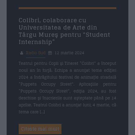
12 MARTIE 2024
Colibri, colaborare cu
Universitatea de Arte din
Târgu Mureş pentru “Student
Internship”
Radio Sud
12 martie 2024
Teatrul pentru Copii şi Tineret “Colibri” a început
noul an în forţă. Echipa a anunţat tema ediţiei
2024 a îndrăgitului festival de animaţie stradală
“Puppets Occupy Street”. Aplicaţiile pentru
“Puppets Occupy Street”, ediţia 2024, au fost
deschise şi înscrierile sunt aşteptate până pe 14
aprilie. Teatrul Colibri a anunţat luni, 4 martie, că
tema care […]
Citeste mai mult