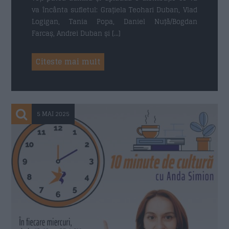
va încânta sufletul: Grațiela Teohari Duban, Vlad
Logigan, Tania Popa, Daniel Nuță/Bogdan
Farcaș, Andrei Duban și […]
Citeste mai mult
5 MAI 2025