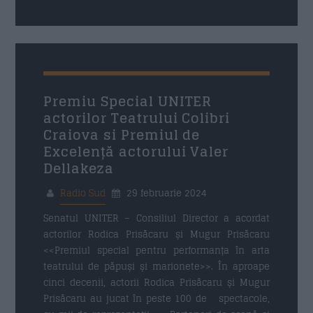
29 FEBRUARIE 2024
Premiu Special UNITER
actorilor Teatrului Colibri
Craiova si Premiul de
Excelență actorului Valer
Dellakeza
Radio Sud
29 februarie 2024
Senatul UNITER – Consiliul Director a acordat
actorilor Rodica Prisăcaru și Mugur Prisăcaru
<<Premiul special pentru performanța în arta
teatrului de păpuși și marionete>>. În aproape
cinci decenii, actorii Rodica Prisăcaru și Mugur
Prisăcaru au jucat în peste 100 de spectacole,