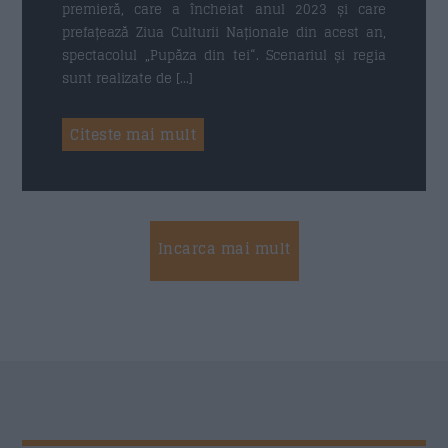
premieră, care a încheiat anul 2023 și care
prefațează Ziua Culturii Naționale din acest an,
spectacolul „Pupăza din tei“. Scenariul și regia
sunt realizate de […]
Citeste mai mult
Incarca mai mult