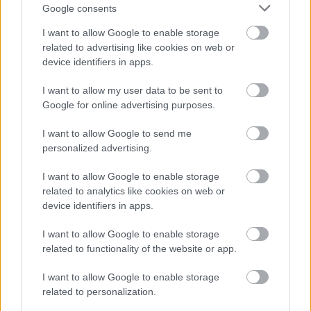
spectacole de teatru de talie mondială, concerte,
Google consents
parade, ateliere, lansări de carte, instalații,
călătorii VR, in intreg orasul dar si in împrejurimi.
I want to allow Google to enable storage
Manifestările sunt programate atât în spații
related to advertising like cookies on web or
device identifiers in apps.
convenționale, dar și […]
I want to allow my user data to be sent to
Citeste mai mult
Google for online advertising purposes.
I want to allow Google to send me
personalized advertising.
3 APRILIE 2024
I want to allow Google to enable storage
related to analytics like cookies on web or
device identifiers in apps.
Actori precum Maia
Morgenstern, Adrian Titieni,
I want to allow Google to enable storage
Claudiu Bleonț si Monica
related to functionality of the website or app.
Davidescu ajung la Băilești, la
I want to allow Google to enable storage
Dream Art
related to personalization.
Radio Sud
3 aprilie 2024