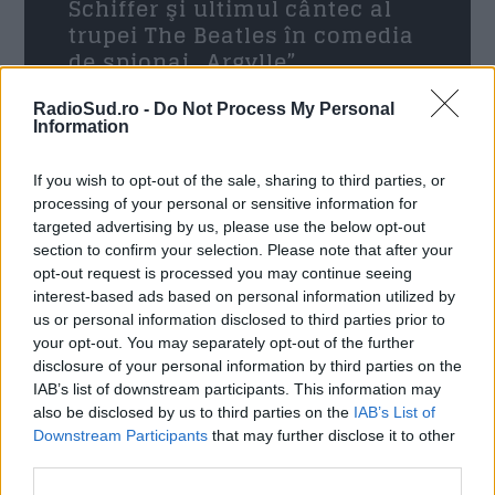
Schiffer şi ultimul cântec al
Trimite
trupei The Beatles în comedia
de spionaj „Argylle”
Radio Sud
29 ianuarie 2024
RadioSud.ro -
Do Not Process My Personal
Information
Vedeta pop Dua Lipa, pisica top-modelului
Claudia Schiffer – o legendă a modei anilor 1990
If you wish to opt-out of the sale, sharing to third parties, or
– şi ultimul cântec al trupei The Beatles fac parte
processing of your personal or sensitive information for
din arsenalul de calibru folosit în comedia de
targeted advertising by us, please use the below opt-out
spionaj „Argylle” a regizorului britanic Matthew
section to confirm your selection. Please note that after your
Vaughn, cunoscut pentru filme precum „Kick-
opt-out request is processed you may continue seeing
Ass” şi primele două producţii lansate în cadrul
interest-based ads based on personal information utilized by
francizei cinematografice „Kingsman”, […]
us or personal information disclosed to third parties prior to
your opt-out. You may separately opt-out of the further
disclosure of your personal information by third parties on the
Citeste mai mult
IAB’s list of downstream participants. This information may
also be disclosed by us to third parties on the
IAB’s List of
Downstream Participants
that may further disclose it to other
third parties.
16 IANUARIE 2024