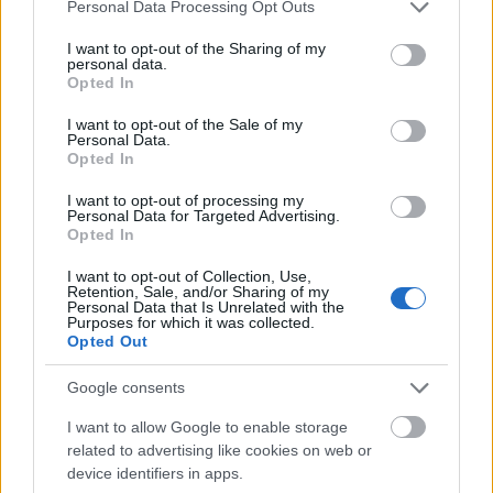
Please note that this website/app uses one or more Google
Personal Data Processing Opt Outs
services and may gather and store information including but
not limited to your visit or usage behaviour. You may click to
I want to opt-out of the Sharing of my
Premiile Emmy 2023:
personal data.
grant or deny consent to Google and its third-party tags to
Opted In
„Succession” şi „The Bear”,
use your data for below specified purposes in below Google
marile favorite, s-au impus
consent section.
I want to opt-out of the Sale of my
detaşat
Personal Data.
Opted In
Radio Sud
16 ianuarie 2024
I want to opt-out of processing my
Personal Data for Targeted Advertising.
Sezonul final al serialului „Succession” a
Opted In
câştigat, pentru a treia oară, premiul pentru cel
mai bun serial dramă, după ce a mai primit
I want to opt-out of Collection, Use,
Retention, Sale, and/or Sharing of my
această distincţie în 2020 şi 2022. În cursul serii
Personal Data that Is Unrelated with the
Purposes for which it was collected.
de luni, „Succession” a obţinut şase premii,
Opted Out
transmite agerpres.ro. Distribuţia serialului a
câştigat majoritatea premiilor pentru
Google consents
interpretare dramatică: cel dedicat celui mai bun
[…]
I want to allow Google to enable storage
related to advertising like cookies on web or
device identifiers in apps.
Citeste mai mult