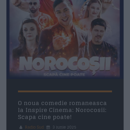
11:00
15:00
Siesta Radio Sud
15:00
19:00
Mituri din sanatate
19:10
20:00
Povestea Serii
20:00
21:00
Formular Contact
O noua comedie romaneasca
la Inspire Cinema: Norocosii:
Scapa cine poate!
Nume
*
Radio Sud
3 iunie 2025