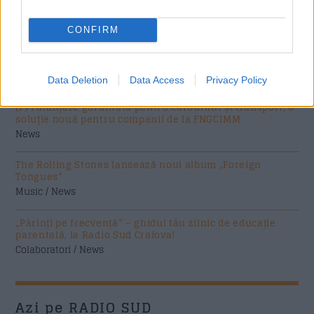
News
CONFIRM
Costumul alb purtat de John Travolta în „Saturday Night
Fever”, scos la licitație
Music / News
Data Deletion
Data Access
Privacy Policy
(P) Finanțare garantată pentru carburant și transport, o
soluție nouă pentru companii de la FNGCIMM
News
The Rolling Stones lansează noul album „Foreign
Tongues”
Music / News
„Părinți pe frecvență” – ghidul tău zilnic de educație
parentală, la Radio Sud Craiova!
Colaboratori / News
Azi pe RADIO SUD