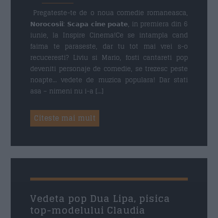
Pregateste-te de o noua comedie romaneasca,
𝗡𝗼𝗿𝗼𝗰𝗼𝘀𝗶𝗶: 𝗦𝗰𝗮𝗽𝗮 𝗰𝗶𝗻𝗲 𝗽𝗼𝗮𝘁𝗲, in premiera din 6
Email
*
iunie, la Inspire Cinema!Ce se intampla cand
faima te paraseste, dar tu tot mai vrei s-o
recuceresti? Liviu si Mario, fosti cantareti pop
deveniti personaje de comedie, se trezesc peste
Subiect
*
noapte… vedete de muzica populara! Dar stati
asa – nimeni nu i-a […]
Citeste mai mult
Mesaj
*
29 IANUARIE 2024
Vedeta pop Dua Lipa, pisica
top-modelului Claudia